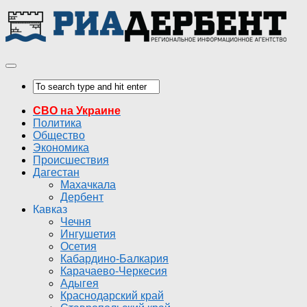
СВО на Украине
Политика
Общество
Экономика
Происшествия
Дагестан
Махачкала
Дербент
Кавказ
Чечня
Ингушетия
Осетия
Кабардино-Балкария
Карачаево-Черкесия
Адыгея
Краснодарский край