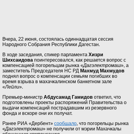
Вчера, 22 июня, состоялась одиннадцатая сессия
Народного Собрания Республики Дагестан.
В ходе заседания, спикер парламента
Хизри
Шихсаидова
поинтересовался, как решается вопрос с
компенсацией погорельцам рынка «
Дагэлектромаш
», а
заместитель Председателя НС РД
Махмуд Махмудов
поднял вопрос о компенсации семьям погибших во
время взрыва в махачкалинском банкетном зале
«
Лейли
».
Премьер-министр
Абдусамад Гамидов
ответил, что
подготовлены проекты распоряжений Правительства о
выдачи компенсаций пострадавшим из резервного
фонда и вскоре они их получат.
Ранее РИА «Дербент»
сообщало
, что погорельцы рынка
«
Дагэлектромаш
» не получили от мэрии Махачкалы