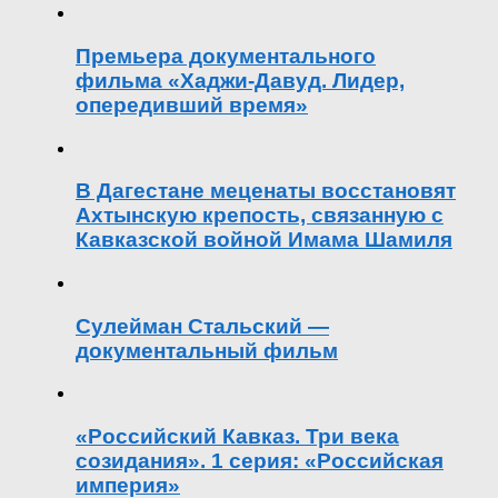
Премьера документального
фильма «Хаджи-Давуд. Лидер,
опередивший время»
В Дагестане меценаты восстановят
Ахтынскую крепость, связанную с
Кавказской войной Имама Шамиля
Сулейман Стальский —
документальный фильм
«Российский Кавказ. Три века
созидания». 1 серия: «Российская
империя»