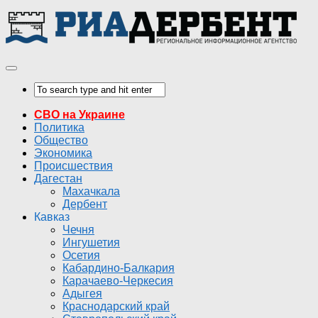
СВО на Украине
Политика
Общество
Экономика
Происшествия
Дагестан
Махачкала
Дербент
Кавказ
Чечня
Ингушетия
Осетия
Кабардино-Балкария
Карачаево-Черкесия
Адыгея
Краснодарский край