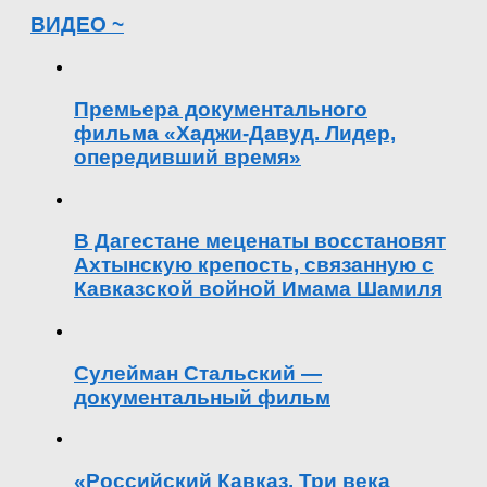
ВИДЕО ~
Премьера документального
фильма «Хаджи-Давуд. Лидер,
опередивший время»
В Дагестане меценаты восстановят
Ахтынскую крепость, связанную с
Кавказской войной Имама Шамиля
Сулейман Стальский —
документальный фильм
«Российский Кавказ. Три века