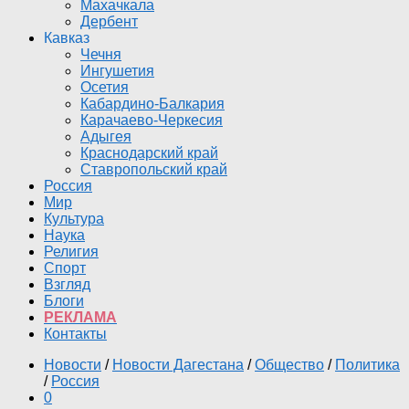
Махачкала
Дербент
Кавказ
Чечня
Ингушетия
Осетия
Кабардино-Балкария
Карачаево-Черкесия
Адыгея
Краснодарский край
Ставропольский край
Россия
Мир
Культура
Наука
Религия
Спорт
Взгляд
Блоги
РЕКЛАМА
Контакты
Новости
/
Новости Дагестана
/
Общество
/
Политика
/
Россия
0