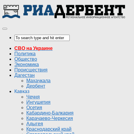
СВО на Украине
Политика
Общество
Экономика
Происшествия
Дагестан
Махачкала
Дербент
Кавказ
Чечня
Ингушетия
Осетия
Кабардино-Балкария
Карачаево-Черкесия
Адыгея
Краснодарский край