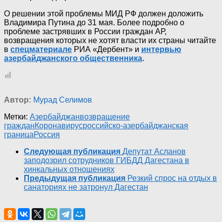
О решении этой проблемы МИД РФ должен доложить
Владимира Путина до 31 мая. Более подробно о
проблеме застрявших в России граждан АР,
возвращения которых не хотят власти их страны читайте
в
спецматериале
РИА «Дербент» и
интервью
азербайджанского общественника
.
Автор:
Мурад Селимов
Метки:
Азербайджан
возвращение
граждан
Коронавирус
российско-азербайджанская
граница
Россия
Следующая публикация
Депутат Асланов
заподозрил сотрудников ГИБДД Дагестана в
хинкальных отношениях
Предыдущая публикация
Резкий спрос на отдых в
санаториях не затронул Дагестан