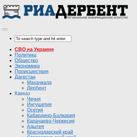
СВО на Украине
Политика
Общество
Экономика
Происшествия
Дагестан
Махачкала
Дербент
Кавказ
Чечня
Ингушетия
Осетия
Кабардино-Балкария
Карачаево-Черкесия
Адыгея
Краснодарский край