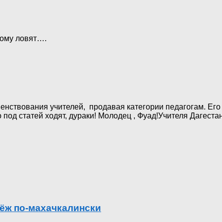
ному ловят….
енствования учителей, продавая категории педагогам. Его
 под статей ходят, дураки! Молодец , Фуад!Учителя Дагеста
ёж по-махачкалински