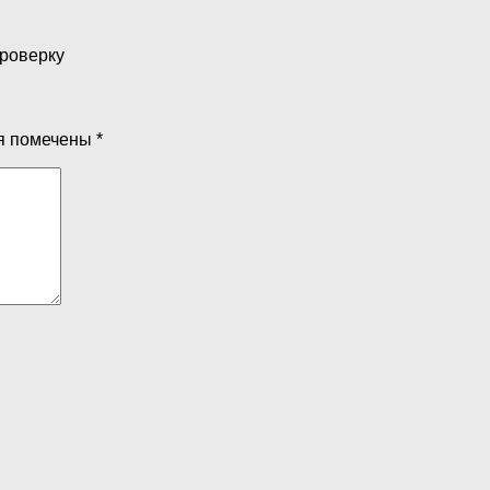
проверку
я помечены
*