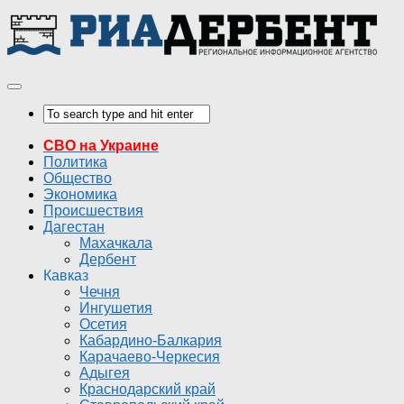
СВО на Украине
Политика
Общество
Экономика
Происшествия
Дагестан
Махачкала
Дербент
Кавказ
Чечня
Ингушетия
Осетия
Кабардино-Балкария
Карачаево-Черкесия
Адыгея
Краснодарский край