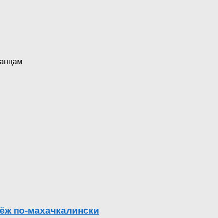
танцам
ёж по-махачкалински