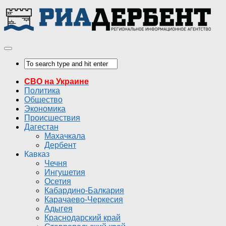
СВО на Украине
Политика
Общество
Экономика
Происшествия
Дагестан
Махачкала
Дербент
Кавказ
Чечня
Ингушетия
Осетия
Кабардино-Балкария
Карачаево-Черкесия
Адыгея
Краснодарский край