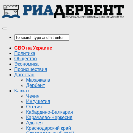
СВО на Украине
Политика
Общество
Экономика
Происшествия
Дагестан
Махачкала
Дербент
Кавказ
Чечня
Ингушетия
Осетия
Кабардино-Балкария
Карачаево-Черкесия
Адыгея
Краснодарский край