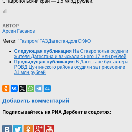
Ставропольский край — 1,5 млрд рублей.
АВТОР
Арсен Гасанов
Метки:
"Газпром"
ГАЗ
Дагестан
долг
СКФО
Следующая публикация
На Ставрополье осудили
жителя Дагестана и взыскали с него 17 млн рублей
Предыдущая публикация
В Дагестане бухгалтера
РОВД Цунтинского района осудили за присвоение
31 млн рублей
Добавить комментарий
Подписывайтесь на РИА Дербент в соцсетях: