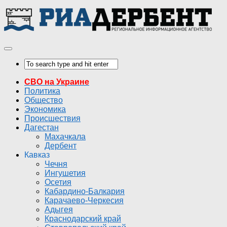
СВО на Украине
Политика
Общество
Экономика
Происшествия
Дагестан
Махачкала
Дербент
Кавказ
Чечня
Ингушетия
Осетия
Кабардино-Балкария
Карачаево-Черкесия
Адыгея
Краснодарский край