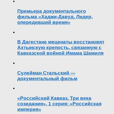
Премьера документального
фильма «Хаджи-Давуд. Лидер,
опередивший время»
В Дагестане меценаты восстановят
Ахтынскую крепость, связанную с
Кавказской войной Имама Шамиля
Сулейман Стальский —
документальный фильм
«Российский Кавказ. Три века
созидания». 1 серия: «Российская
империя»