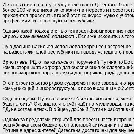
И хотя в ответе на эту тему у врио главы Дагестана бол
более 200 чиновников за конфликт интересов и несоответ
приходится проводить второй этап конкурса, «уже с учёто
профессиям, которые нужны республике.
Однако такой подход опять оттягивает формирование ново
«врио» к занимаемой должности. Если же исходить из того
Ну а дальше Васильев использовал хорошее настроение П
на радость жителей республики по поводу успешного пров
Врио главы РД, отталкиваясь от поручений Путина по Бот
компьютерных томографа для обеспечения обследований жи
военно-морского порта и жилья для моряков, ряда дополн
Это и строительство рядом судоремонтного завода, и от
коммуникаций и инфраструктуры к перечисленным объектам
Судя по оценке Путина в виде «
объекты хорошие
«, можн
будет стоить? Очевидно, что счёт идёт на миллиарды, на
РД, не соглашались. В общем, добрый Путин и заботливый
Однако за пределами открытой для прессы части встречи 
республиканском бюджете, о налоговой ситуации и по дру
Путина в адрес жителей Дагестана достаточны для внуше