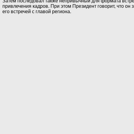
Затем последовал также непривычный для формата встреч
привлечения кадров. При этом Президент говорит, что он 
его встречей с главой региона.