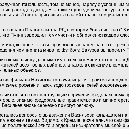
ее радужная тональность, тем не менее, наряду с успешны
ствие расходов доходам, а также проведением конкурса в р
м опыта». И опять приглашать со всей страны специалистов
го состава Правительства РД, в котором большинство (13 и
, что Путин завершил тему чистки и обновления кадров сло
утина, которое, кстати, проявилось и ранее на его встре
едения чемпионата мира по футболу, Евкуров выпросил у П
лихскому району, данными им в ходе упомянутого визита в 
телей всех горных районов, а также включение в комплекс
ительных объектов.
крытие филиала Нахимовского училища, и строительство дв
 (электросетей и газо-, водопроводов, сетей водоотведени
о считать, что соответствующие поручения федеральному пр
 которые, видимо, федеральные правительство и министерст
 Васильев вновь серьёзно помогут региону.
остались вопросы о выдвижении Васильева кандидатом на в
гим важным темам. Видимо, в Кремле посчитали, что сам ф
ния политической элите и рядовым избирателям мыслей о б