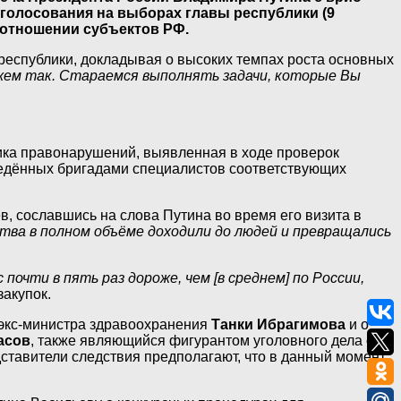
голосования на выборах главы республики (9
 отношении субъектов РФ.
 республики, докладывая о высоких темпах роста основных
жем так. Стараемся выполнять задачи, которые Вы
тика правонарушений, выявленная в ходе проверок
ведённых бригадами специалистов соответствующих
в, сославшись на слова Путина во время его визита в
ва в полном объёме доходили до людей и превращались
почти в пять раз дороже, чем [в среднем] по России,
закупок.
 экс-министра здравоохранения
Танки Ибрагимова
и о
асов
, также являющийся фигурантом уголовного дела о
тавители следствия предполагают, что в данный момент