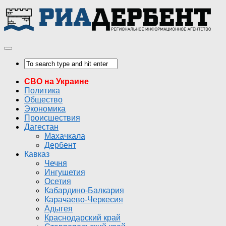
СВО на Украине
Политика
Общество
Экономика
Происшествия
Дагестан
Махачкала
Дербент
Кавказ
Чечня
Ингушетия
Осетия
Кабардино-Балкария
Карачаево-Черкесия
Адыгея
Краснодарский край