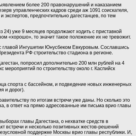
м выявлением более 200 правонарушений и наказанием
езерв управленческих кадров среди аж 1091 соискателя,
 и экспертов, предпочтительно дагестанцев, по тем
з 24) уже 9 месяцев продолжают ходить с приставкой
вом «хорошо», то значит такое положение их не тревожит.
че с главой Ингушетии Юнусбеком Евкуровым. Сославшись
резидента РФ строительство стадиона в регионе.
Дагестан, попросил дополнительно 200 млн рублей на 4
 мероприятий по строительству около г. Каспийск
орца спорта с бассейном, и подведение новых инженерных
я и дорог).
авительству по итогам встречи уже даны. Но сколько это
ва, в ответ на прямо адресованные им письма врио главы
ыборах главы Дагестана, о нехватке средств в
акт встречи и несколько позитивных жестов-решений
езусловной поддержке Москвы врио главы республики. И,