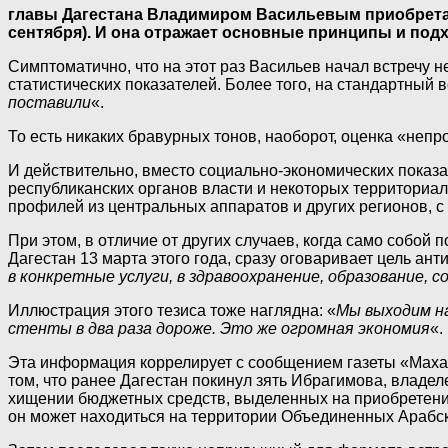
главы Дагестана Владимиром Васильевым приобретает
сентября). И она отражает основные принципы и под
Симптоматично, что на этот раз Васильев начал встречу н
статистических показателей. Более того, на стандартный в
поставили
«.
То есть никаких бравурных тонов, наоборот, оценка «непр
И действительно, вместо социально-экономических показа
республиканских органов власти и некоторых территориа
профилей из центральных аппаратов и других регионов, с 
При этом, в отличие от других случаев, когда само собой
Дагестан 13 марта этого года, сразу оговаривает цель ан
в конкретные услуги, в здравоохранение, образование, 
Иллюстрация этого тезиса тоже наглядна: «
Мы выходим на
стенты в два раза дороже. Это же огромная экономия
«.
Эта информация коррелирует с сообщением газеты «Маха
том, что ранее Дагестан покинул зять Ибрагимова, владел
хищении бюджетных средств, выделенных на приобретени
он может находиться на территории Объединенных Арабс