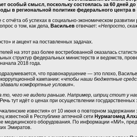
 особый смысл, поскольку состоялась за 60 дней до 
ходы в региональной политике федерального центра в
е с отчёта об успехах в социально-экономическом развитии
опрос о том, как дела,
Васильев
отвечает: «
Непросто, ска
осто» и акцент на поставленных задачах.
телей на этот раз более востребованной оказалась статис
льных структур федеральных министерств и ведомств, про
начала 2018 года.
 подразумевается, что правонарушение — это плохо, Василье
тикоррупционной кампании: «
чтобы наши бюджетные средст
создавали комфортные условия
«.
 то, чего не видели раньше. Например, шприц стоит у нас 
 Речь тут идёт о ценах при осуществлении государственных 
чкалинские известия» от 10 июня о повторном задержании
ец известной в Республике аптечной сети
Нурмагомед Алх
е медицинского оборудования. По информации «МИ», предс
ких Эмиратов.