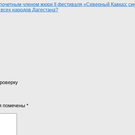
очетным членом жюри II фестиваля «Северный Кавказ: синт
 всех народов Дагестана?
проверку
я помечены
*