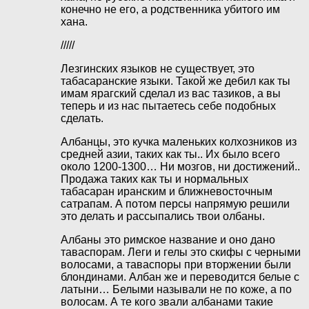
конечно не его, а родственника убитого им
хана.
/////
Лезгинских языков не существует, это
табасаранские языки. Такой же дебил как ты
имам ярагский сделал из вас тазиков, а вы
теперь и из нас пытаетесь себе подобных
сделать.
Албанцы, это кучка маленьких колхозников из
средней азии, таких как ты.. Их было всего
около 1200-1300… Ни мозгов, ни достижений..
Продажа таких как ты и нормальных
табасаран иранским и ближневосточным
сатрапам. А потом персы напрямую решили
это делать и рассыпались твои олбаны.
Албаны это римское название и оно дано
таваспорам. Леги и гелы это скифы с черными
волосами, а таваспоры при вторжении были
блондинами. Албан же и переводится белые с
латыни… Белыми называли не по коже, а по
волосам. А те кого звали албанами такие