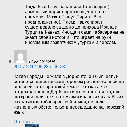
Тогда был Тавуспаран или Тавпасаран(
армянский варинт произнощения того
времени , Может Тlавус Паран . Это
предположение). Племя тавуспаран
существовало за долго до прихода Ирана и
Турции в Кавказ. Иногда и сами табасараны не
знают своей истории , что играет на руки
иноземным зазватчикам , туркам и персам.
ТАБАСАРАН
:
20.07.2017 06:28 в 06:28
Какие народы не жили в Дербенте, он был, есть и
останется дагестанским городом расположенной на
древней табасаранской земле. Что касается
азербайджанцев Дербента и окрестностей, то, они
по крови являются потомками иранских и арабских
захватчиков табасаранской земли, по воле
жизненных обстоятельств перешедшие на тюркский
язык.
Ответить