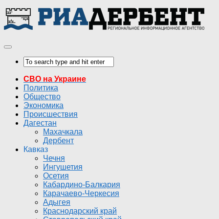
СВО на Украине
Политика
Общество
Экономика
Происшествия
Дагестан
Махачкала
Дербент
Кавказ
Чечня
Ингушетия
Осетия
Кабардино-Балкария
Карачаево-Черкесия
Адыгея
Краснодарский край