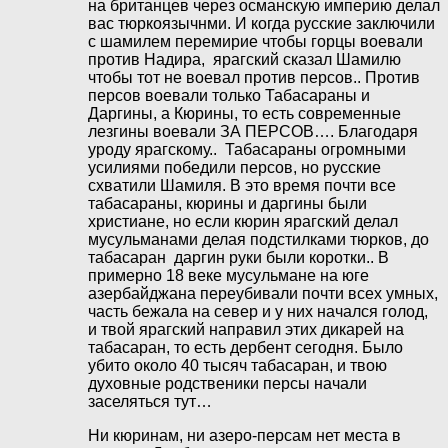
на британцев через османскую империю делал
вас тюркоязычнми. И когда русские заключили
с шамилем перемирие чтобы горцы воевали
против Надира, ярагский сказал Шамилю
чтобы тот не воевал против персов.. Против
персов воевали только Табасараны и
Даргины, а Кюрины, то есть современные
лезгины воевали ЗА ПЕРСОВ…. Благодаря
уроду ярагскому.. Табасараны огромными
усилиями победили персов, но русские
схватили Шамиля. В это время почти все
табасараны, кюрины и даргины были
христиане, но если кюрин ярагский делал
мусульманами делая подстилками тюрков, до
табасаран даргин руки были коротки.. В
примерно 18 веке мусульмане на юге
азербайджана переубивали почти всех умных,
часть бежала на север и у них начался голод,
и твой ярагский направил этих дикарей на
табасаран, то есть дербент сегодня. Было
убито около 40 тысяч табасаран, и твою
духовные родственики персы начали
заселяться тут…
Ни кюринам, ни азеро-персам нет места в