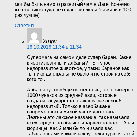
мог бы быть намого развитый чем в Даге. Конечно
же его никто туда не отдаст, но люди бы жили в 100
раз лучше)
Ответить
Хизри
:
18.10.2018 11:34 в 11:34
Супермага на самом деле супер баран. Какие
к черту лезгины и албаны? ТЫ тупое
недоразвитое животное, у таких баранов как
ты никогда страны не было и не строй из себя
кого то..
Албаны тут вообще не местные, это примерно
1000 чуваков из средней азии, которые
создали государство в закавказье ослоеб
недоразвитый. Только в азербажане
современном и малой части дагестана…
Лезгины это лакское название, так называли
всех горцев, но обычно аварцев только… А вы
кюринцы, вас 2 млн было и звали вас
табасаранами и жили вокруг реки кура, и такой