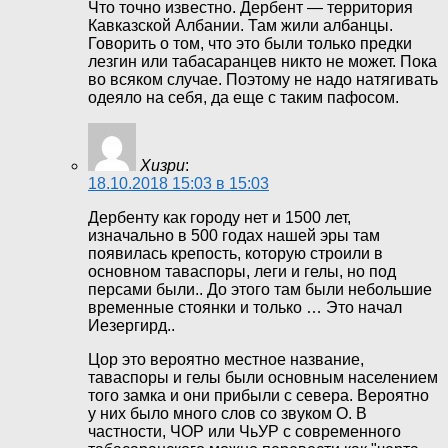
Что точно известно. Дербент — территория
Кавказской Албании. Там жили албанцы.
Говорить о том, что это были только предки
лезгин или табасаранцев никто не может. Пока
во всяком случае. Поэтому не надо натягивать
одеяло на себя, да еще с таким пафосом.
Хизри
:
18.10.2018 15:03 в 15:03
Дербенту как городу нет и 1500 лет,
изначально в 500 годах нашей эры там
появилась крепость, которую строили в
основном таваспоры, леги и гелы, но под
персами были.. До этого там были небольшие
временные стоянки и только … Это начал
Иезергирд..
Цор это вероятно местное название,
таваспоры и гелы были основным населением
того замка и они прибыли с севера. Вероятно
у них было много слов со звуком О. В
частности, ЧОР или ЧьУР с современного