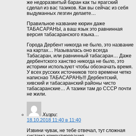
же недоразвитый баран как ты ярагский
сделал из вас тазиков. Как вы сейчас из себя
выдуманных лезгин делаете…
Правильное название кюрин даже
ТАБАСАРАНЫ, а ваш язык это равнинная
версия табасаранского языка…
Города Дербент никогда не было, это название
на картах… Называлась оно всегда
Табасаран, или равнинный табасаран… Даже
дербентского ханство никогда не было, это
историки используют чтобы обозначать время.
У всех русских источников того времени четко
написнао ТАБАСАРАНЬ!!! Дербентский,
хивский и табасаранский районы чисто
табасаранские… А тазики там до СССР почти
не жили.
Хизри
:
18.10.2018 11:40 в 11:40
Извини чувак, не тебе отвечал, тут сложная
система коментирования…