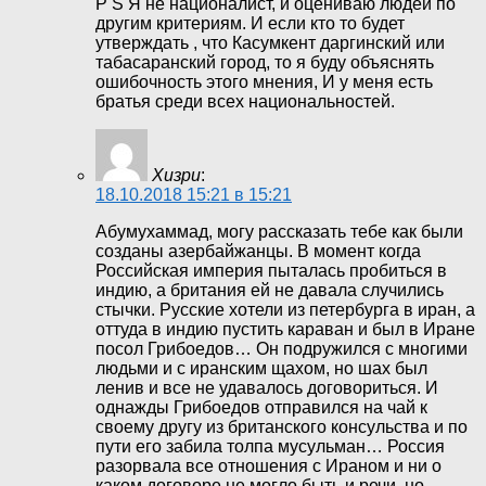
P S Я не националист, и оцениваю людей по
другим критериям. И если кто то будет
утверждать , что Касумкент даргинский или
табасаранский город, то я буду объяснять
ошибочность этого мнения, И у меня есть
братья среди всех национальностей.
Хизри
:
18.10.2018 15:21 в 15:21
Абумухаммад, могу рассказать тебе как были
созданы азербайжанцы. В момент когда
Российская империя пыталась пробиться в
индию, а британия ей не давала случились
стычки. Русские хотели из петербурга в иран, а
оттуда в индию пустить караван и был в Иране
посол Грибоедов… Он подружился с многими
людьми и с иранским щахом, но шах был
ленив и все не удавалось договориться. И
однажды Грибоедов отправился на чай к
своему другу из британского консульства и по
пути его забила толпа мусульман… Россия
разорвала все отношения с Ираном и ни о
каком договоре не могло быть и речи, но