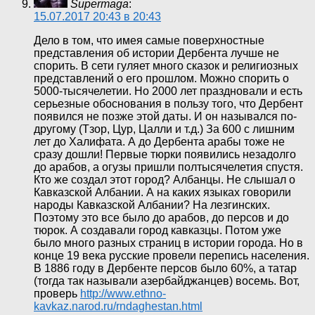
Supermaga
:
15.07.2017 20:43 в 20:43
Дело в том, что имея самые поверхностные
представления об истории Дербента лучше не
спорить. В сети гуляет много сказок и религиозных
представлений о его прошлом. Можно спорить о
5000-тысячелетии. Но 2000 лет праздновали и есть
серьезные обоснования в пользу того, что Дербент
появился не позже этой даты. И он назывался по-
другому (Тзор, Цур, Цалли и т.д.) За 600 с лишним
лет до Халифата. А до Дербента арабы тоже не
сразу дошли! Первые тюрки появились незадолго
до арабов, а огузы пришли полтысячелетия спустя.
Кто же создал этот город? Албанцы. Не слышал о
Кавказской Албании. А на каких языках говорили
народы Кавказской Албании? На лезгинских.
Поэтому это все было до арабов, до персов и до
тюрок. А создавали город кавказцы. Потом уже
было много разных страниц в истории города. Но в
конце 19 века русские провели перепись населения.
В 1886 году в Дербенте персов было 60%, а татар
(тогда так называли азербайджанцев) восемь. Вот,
проверь
http://www.ethno-
kavkaz.narod.ru/rndaghestan.html