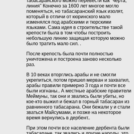
табасаранского можно перевести как "черта,
линия" Конечно за 1600 лет многое могло
поменяться, но табасаранский язык изолят,
который в отличи от кюринского мало
изменялся под арабскими и тюрскими
языками. Сама идея в строительстве такой
крепости была в том чтобы построить
небольшую линию защищая которую можно
было тратить мало сил. .
После крепость была почти полностью
уничтожена и построена заново несколько
раз.
В 10 веках вторглись арабы и не смогли
укрепиться, потом пришел мерван и захватил,
арабы правили примерно 3 года и почти все
были изгнаны.. А местные арабские правители
Меймуны, так они и звались были убиты, но
кое-кто выжил и бежал в горный табасаран из
равнинного табасарана. Они бежали у и стали
зваться Майсумами, и позже на некоторое
время вернулись в дербент..
При этом почти все население дербента были
табасаране, так звались и другие народы, это