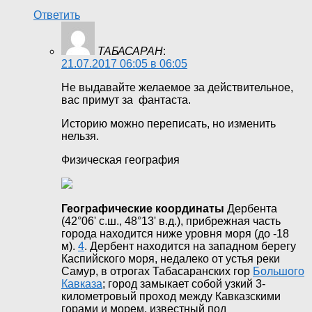
Ответить
ТАБАСАРАН
:
21.07.2017 06:05 в 06:05
Не выдавайте желаемое за действительное,
вас примут за фантаста.
Историю можно переписать, но изменить
нельзя.
Физическая география
Географические координаты
Дербента
(42°06' с.ш., 48°13' в.д.), прибрежная часть
города находится ниже уровня моря (до -18
м).
4
. Дербент находится на западном берегу
Каспийского моря, недалеко от устья реки
Самур, в отрогах Табасаранских гор
Большого
Кавказа
; город замыкает собой узкий 3-
километровый проход между Кавказскими
горами и морем, известный под