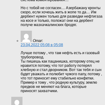
Но с тобой не согласен… Азербажану кронты
скоро, если хочешь жить в жопе то да… Им
дербент нужен только для разведки нефтигаза
на косе и только, положат они на дербент
получе мазхачкалинских бродяг.
Omar
:
23.04.2022 05:08 в 05:08
Лучше потому , что там нефть есть и газовый
трубопровод.
Ты пишешь как пацанишка, которому отец не
нравится потому, что тот работу потерял
хлебную и стал дворником. Вот так тебя и сын
будет уважать и полюбит чужого папу, потому ,
что тот приносит ему стабильно конфетки.
Пример к тому , что родную культуру, землю
предков не меняют на блага, которые
приносят захватчики.