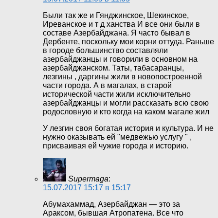
Были так же и Гянджинское, Шекинское,
Иреванское и т д ханства И все они были в
составе Азербайджана. Я часто бывал в
Дербенте, поскольку мои корни оттуда. Раньше
в городе большинство составляли
азербайджанцы и говорили в основном на
азербайджанском. Таты, табасаранцы,
лезгины , даргины жили в новопостроенной
части города. А в магалах, в старой
исторической части жили исключительно
азербайджанцы и могли рассказать всю свою
родословную и кто когда на каком магале жил
У лезгин своя богатая история и культура. И не
нужно оказывать ей "медвежью услугу " ,
присваивая ей чужие города и историю.
Supermaga
:
15.07.2017 15:17 в 15:17
Абумахаммад, Азербайджан — это за
Араксом, бывшая Атропатена. Все что