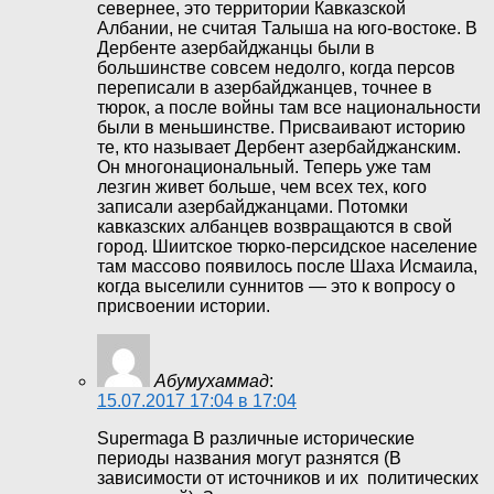
севернее, это территории Кавказской
Албании, не считая Талыша на юго-востоке. В
Дербенте азербайджанцы были в
большинстве совсем недолго, когда персов
переписали в азербайджанцев, точнее в
тюрок, а после войны там все национальности
были в меньшинстве. Присваивают историю
те, кто называет Дербент азербайджанским.
Он многонациональный. Теперь уже там
лезгин живет больше, чем всех тех, кого
записали азербайджанцами. Потомки
кавказских албанцев возвращаются в свой
город. Шиитское тюрко-персидское население
там массово появилось после Шаха Исмаила,
когда выселили суннитов — это к вопросу о
присвоении истории.
Абумухаммад
:
15.07.2017 17:04 в 17:04
Supermaga В различные исторические
периоды названия могут разнятся (В
зависимости от источников и их политических