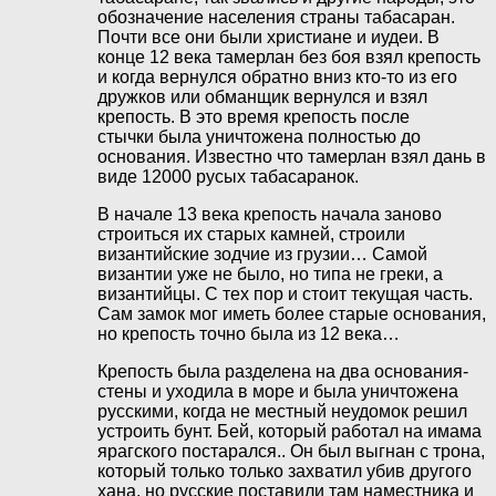
обозначение населения страны табасаран.
Почти все они были христиане и иудеи. В
конце 12 века тамерлан без боя взял крепость
и когда вернулся обратно вниз кто-то из его
дружков или обманщик вернулся и взял
крепость. В это время крепость после
стычки была уничтожена полностью до
основания. Известно что тамерлан взял дань в
виде 12000 русых табасаранок.
В начале 13 века крепость начала заново
строиться их старых камней, строили
византийские зодчие из грузии… Самой
византии уже не было, но типа не греки, а
византийцы. С тех пор и стоит текущая часть.
Сам замок мог иметь более старые основания,
но крепость точно была из 12 века…
Крепость была разделена на два основания-
стены и уходила в море и была уничтожена
русскими, когда не местный неудомок решил
устроить бунт. Бей, который работал на имама
ярагского постарался.. Он был выгнан с трона,
который только только захватил убив другого
хана, но русские поставили там наместника и