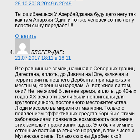
28.10.2018 20:49 в 20:49
Ты ошибаешься У Азербайджана будущего нету так
как там Анархия Один и тот же человек сотню лет у
власти сыну передаёт !!!!
Ответить
БЛОГЕР-ДАГ.
:
21.07.2017 18:11 в 18:11
Все равнинные земли, начиная с Северных границ
Дагестана, вплоть, до Дивичи на Юге, включая и
территории нынешнего Дербента, принадлежали
местным, коренным народам. А, вот, жили ли там,
они? Нет не жили! В летнее время, вплоть, до 40-ых
годов ХХ века эти земли были непригодны для
круглогодичного, постоянного местожительства.
Люди массово вымирали от малярии. Только с
появлением эффективных средств борьбы с этими
заболеваниями появилась возможность освоения
этих земель и проживания здесь. Это были зимние
отгонные пастбища этих же народов, в том числе и
Муганская степь. Только склоны Дербентской