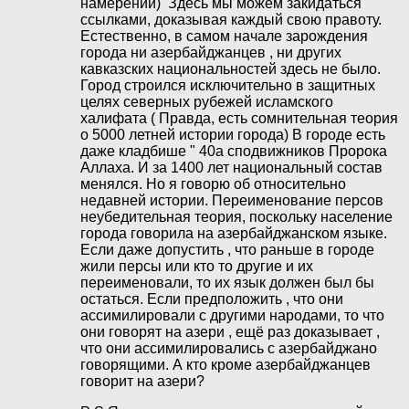
намерений) Здесь мы можем закидаться
ссылками, доказывая каждый свою правоту.
Естественно, в самом начале зарождения
города ни азербайджанцев , ни других
кавказских национальностей здесь не было.
Город строился исключительно в защитных
целях северных рубежей исламского
халифата ( Правда, есть сомнительная теория
о 5000 летней истории города) В городе есть
даже кладбише " 40а сподвижников Пророка
Аллаха. И за 1400 лет национальный состав
менялся. Но я говорю об относительно
недавней истории. Переименование персов
неубедительная теория, поскольку население
города говорила на азербайджанском языке.
Если даже допустить , что раньше в городе
жили персы или кто то другие и их
переименовали, то их язык должен был бы
остаться. Если предположить , что они
ассимилировали с другими народами, то что
они говорят на азери , ещё раз доказывает ,
что они ассимилировались с азербайджано
говорящими. А кто кроме азербайджанцев
говорит на азери?