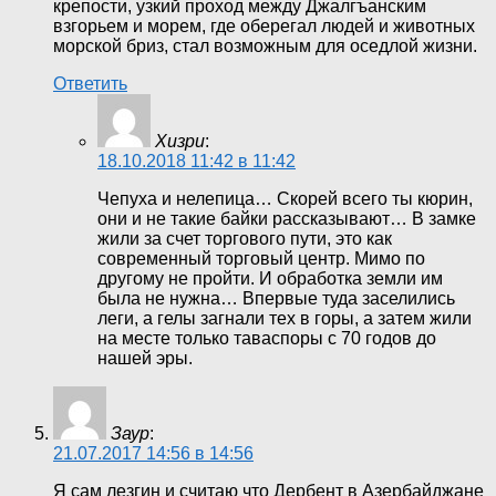
крепости, узкий проход между Джалгъанским
взгорьем и морем, где оберегал людей и животных
морской бриз, стал возможным для оседлой жизни.
Ответить
Хизри
:
18.10.2018 11:42 в 11:42
Чепуха и нелепица… Скорей всего ты кюрин,
они и не такие байки рассказывают… В замке
жили за счет торгового пути, это как
современный торговый центр. Мимо по
другому не пройти. И обработка земли им
была не нужна… Впервые туда заселились
леги, а гелы загнали тех в горы, а затем жили
на месте только таваспоры с 70 годов до
нашей эры.
Заур
:
21.07.2017 14:56 в 14:56
Я сам лезгин и считаю что Дербент в Азербайджане