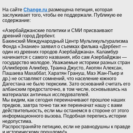
На сайте
Change.ru
размещена петиция, которая
заслуживает того, чтобы ее поддержали. Публикую ее
содержание:
«Азербайджанские политики и СМИ присваивают
древний город Дербент.
Бакинский Международный Центр Мультикультурализма
Фонда «Знание» заявил о съемках фильма «Дербент —
один из древних городов Азербайджана». Каламбур
начинается с самого названия, ибо сам Азербайджан —
государство молодое. Уважаемые историки разных стран
(Аликберов Аликбер, Траина Джусто, Акопян Алексан,
Пашаева Махаббат, Харатян Грануш, Маэ Жан-Пьер и
др.) не оставляют сомнений, что население южного
Дагестана не было тюркским. Зато оснований считать его
албанским предостаточно, в том числе, основываясь на
материалах античных исследователей.
Мы видим, как сегодня переиначивают прошлое наших
предков, завтра точно так же переиначат нашу с вами
действительность, если мы останемся в стороне от этого
информационного вызова. Подобная перепись истории
недопустима.
Распространяйте петицию, если не равнодушны к правде
и историческому прошлому!»