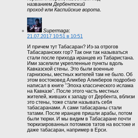
названием
Дербентский
проход
или
Каспийские ворота
.
Supermaga
:
21.07.2017 10:51 в 10:51
И причем тут Табасаран? Из-за отрогов
Табасаранских гор? Так они так называться
стали после прихода иранцев из Табаристана.
Ими заселили укрепленные пункты вдоль
Кавказской стены. Это были военные
гарнизоны, местных жителей там не было. Об
этом востоковед Аликбер Аликберов подробно
написал в книге "Эпоха классического ислама
на Кавказе". После этого часть местных
жителей, живших к западу от Дербента, вблизи
это стены, тоже стали называть себя
табасаранами. А сами табасараны стали
татами. После иранцев пришли арабы, потом
были тюрки. И мы видим в Табасаране почти
тюркизированных потомков татов на востоке и
даже табасаран, например в Ерси.