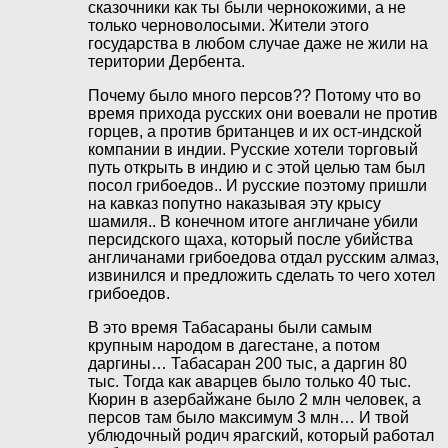
сказочники как ты были чернокожими, а не
только черноволосыми. Жители этого
государства в любом случае даже не жили на
територии Дербента.
Почему было много персов?? Потому что во
время прихода русских они воевали не против
горцев, а против британцев и их ост-индской
компании в индии. Русские хотели торговый
путь открыть в индию и с этой целью там был
посол грибоедов.. И русские поэтому пришли
на кавказ попутно наказывая эту крысу
шамиля.. В конечном итоге англичане убили
персидского щаха, который после убийства
англичанами грибоедова отдал русским алмаз,
извинился и предложить сделать то чего хотел
грибоедов.
В это время Табасараны были самым
крупным народом в дагестане, а потом
даргины… Табасаран 200 тыс, а даргин 80
тыс. Тогда как аварцев было только 40 тыс.
Кюрин в азербайжане было 2 млн человек, а
персов там было максимум 3 млн… И твой
ублюдочный родич ярагский, который работал