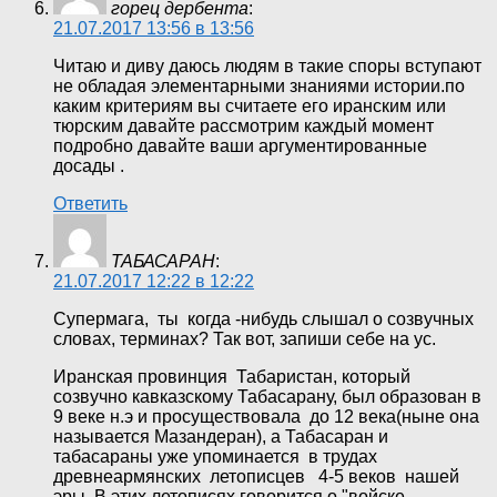
горец дербента
:
21.07.2017 13:56 в 13:56
Читаю и диву даюсь людям в такие споры вступают
не обладая элементарными знаниями истории.по
каким критериям вы считаете его иранским или
тюрским давайте рассмотрим каждый момент
подробно давайте ваши аргументированные
досады .
Ответить
ТАБАСАРАН
:
21.07.2017 12:22 в 12:22
Супермага, ты когда -нибудь слышал о созвучных
словах, терминах? Так вот, запиши себе на ус.
Иранская провинция Табаристан, который
созвучно кавказскому Табасарану, был образован в
9 веке н.э и просуществовала до 12 века(ныне она
называется Мазандеран), а Табасаран и
табасараны уже упоминается в трудах
древнеармянских летописцев 4-5 веков нашей
эры. В этих летописях говорится о "войске