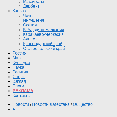
Махачкала
Дербент
Кавказ
Чечня
Ингушетия
Осетия
Кабардино-Балкария
Карачаево-Черкесия
Адыгея
Краснодарский край
Ставропольский край
Россия
Мир
Культура
Наука
Религия
Спорт
Взгляд
Блоги
РЕКЛАМА
Контакты
Новости
/
Новости Дагестана
/
Общество
4