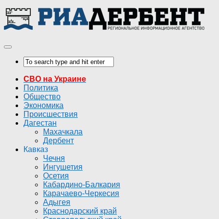
СВО на Украине
Политика
Общество
Экономика
Происшествия
Дагестан
Махачкала
Дербент
Кавказ
Чечня
Ингушетия
Осетия
Кабардино-Балкария
Карачаево-Черкесия
Адыгея
Краснодарский край