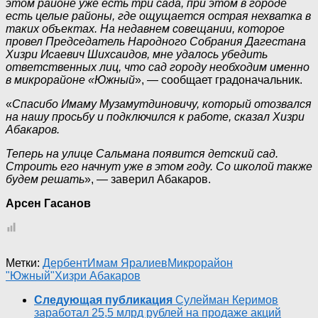
этом районе уже есть три сада, при этом в городе
есть целые районы, где ощущается острая нехватка в
таких объектах. На недавнем совещании, которое
провел Председатель Народного Собрания Дагестана
Хизри Исаевич Шихсаидов, мне удалось убедить
ответственных лиц, что сад городу необходим именно
в микрорайоне «Южный
», — сообщает градоначальник.
«
Спасибо Имаму Музамутдиновичу, который отозвался
на нашу просьбу и подключился к работе, сказал Хизри
Абакаров.
Теперь на улице Сальмана появится детский сад.
Строить его начнут уже в этом году. Со школой также
будем решать
», — заверил Абакаров.
Арсен Гасанов
Метки:
Дербент
Имам Яралиев
Микрорайон
"Южный"
Хизри Абакаров
Следующая публикация
Сулейман Керимов
заработал 25,5 млрд рублей на продаже акций