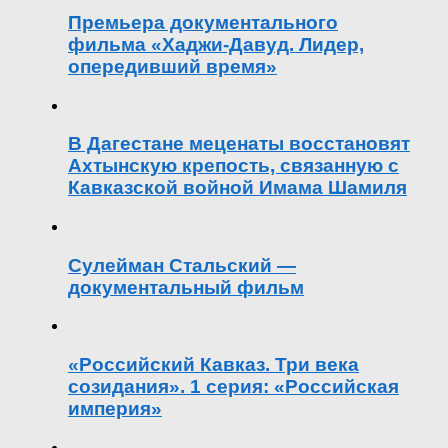
Премьера документального
фильма «Хаджи-Давуд. Лидер,
опередивший время»
В Дагестане меценаты восстановят
Ахтынскую крепость, связанную с
Кавказской войной Имама Шамиля
Сулейман Стальский —
документальный фильм
«Российский Кавказ. Три века
созидания». 1 серия: «Российская
империя»