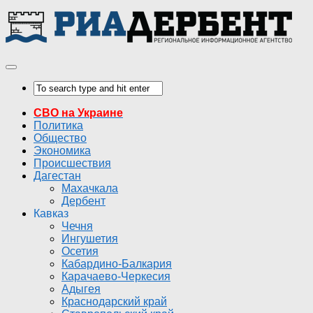
СВО на Украине
Политика
Общество
Экономика
Происшествия
Дагестан
Махачкала
Дербент
Кавказ
Чечня
Ингушетия
Осетия
Кабардино-Балкария
Карачаево-Черкесия
Адыгея
Краснодарский край