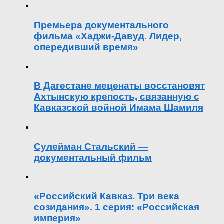
Премьера документального
фильма «Хаджи-Давуд. Лидер,
опередивший время»
В Дагестане меценаты восстановят
Ахтынскую крепость, связанную с
Кавказской войной Имама Шамиля
Сулейман Стальский —
документальный фильм
«Российский Кавказ. Три века
созидания». 1 серия: «Российская
империя»