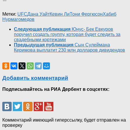
Метки:
UFC
Дана Уайт
Кевин Ли
Тони Фергюсон
Хабиб
Нурмагомедов
Следующая публикация
Юнус- Бек Евкуров
поручил создать группу, которая будет следить за
свадебными кортежами
Предыдущая публикация
Сын Сулеймана
Керимова выплатит 230 млн долларов дивидендов
Добавить комментарий
Подписывайтесь на РИА Дербент в соцсетях:
Комментарий имеющий гиперссылку, будет отправлен на
проверку