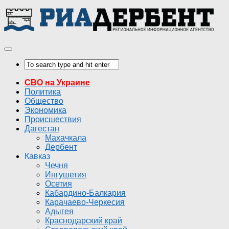
СВО на Украине
Политика
Общество
Экономика
Происшествия
Дагестан
Махачкала
Дербент
Кавказ
Чечня
Ингушетия
Осетия
Кабардино-Балкария
Карачаево-Черкесия
Адыгея
Краснодарский край