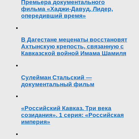
Премьера документального
фильма «Хаджи-Давуд. Лидер,
опередивший время»
В Дагестане меценаты восстановят
Ахтынскую крепость, связанную с
Кавказской войной Имама Шамиля
Сулейман Стальский —
документальный фильм
«Российский Кавказ. Три века
созидания». 1 серия: «Российская
империя»