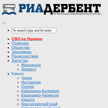
СВО на Украине
Политика
Общество
Экономика
Происшествия
Дагестан
Махачкала
Дербент
Кавказ
Чечня
Ингушетия
Осетия
Кабардино-Балкария
Карачаево-Черкесия
Адыгея
Краснодарский край