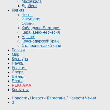
Махачкала
Дербент
Кавказ
Чечня
Ингушетия
Осетия
Кабардино-Балкария
Карачаево-Черкесия
Адыгея
Краснодарский край
Ставропольский край
Россия
Мир
Культура
Наука
Религия
Спорт
Взгляд
Блоги
РЕКЛАМА
Контакты
Новости
/
Новости Дагестана
/
Новости Чечни
0