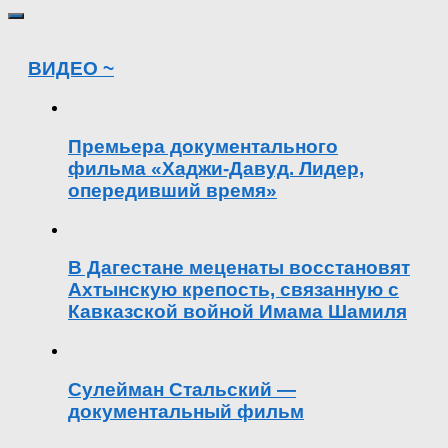
ВИДЕО ~
Премьера документального
фильма «Хаджи-Давуд. Лидер,
опередивший время»
В Дагестане меценаты восстановят
Ахтынскую крепость, связанную с
Кавказской войной Имама Шамиля
Сулейман Стальский —
документальный фильм