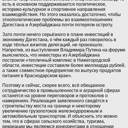
есть в основном поддерживаются политическое,
историко-культурное и спортивное направления
взаимодействия. Но этого оказалось достаточно, чтобы
этнополитические проблемы во взаимоотношениях
Дагестана и Азербайджана почти потеряли остроту.
Зато почти ничего серьёзного в плане инвестиций в
экономику Дагестана, о чём каждый раз говорилось в
ходе тёплых визитов делегаций, не произошло.
Напротив, из выступления Владимира Путина на форуме
выяснилось, что инвесторы из Азербайджана
построили «тепличный комплекс в Нижегородской
области, инвестиции составили более миллиарда рублей,
а также совместное предприятие по выпуску продуктов
питания в Краснодарском крае».
Поэтому и сейчас, скорее всего, всё обещанное
сотрудничество в промышленности и аграрной сферах
останется на уровне переговоров и протоколов о
намерениях. Реализация заявленного сведётся к
строительству моста на границе и некоторому
увеличению грузопотоков железнодорожным и
автомобильным транспортом. И объяснить это можно
тем, что в сферах сельского хозяйства, туризма,
рекреации мы являемся конкурентами в отношении