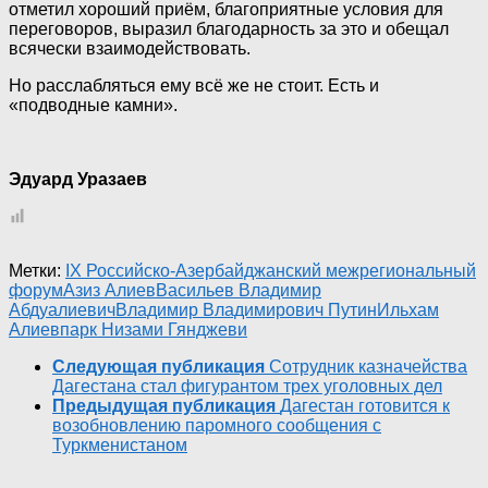
отметил хороший приём, благоприятные условия для
переговоров, выразил благодарность за это и обещал
всячески взаимодействовать.
Но расслабляться ему всё же не стоит. Есть и
«подводные камни».
Эдуард Уразаев
Метки:
IX Российско-Азербайджанский межрегиональный
форум
Азиз Алиев
Васильев Владимир
Абдуалиевич
Владимир Владимирович Путин
Ильхам
Алиев
парк Низами Гянджеви
Следующая публикация
Сотрудник казначейства
Дагестана стал фигурантом трех уголовных дел
Предыдущая публикация
Дагестан готовится к
возобновлению паромного сообщения с
Туркменистаном