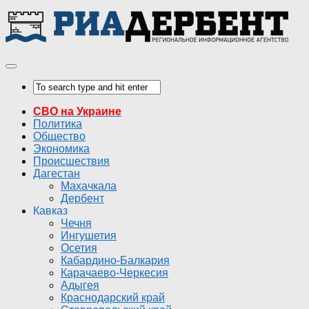
СВО на Украине
Политика
Общество
Экономика
Происшествия
Дагестан
Махачкала
Дербент
Кавказ
Чечня
Ингушетия
Осетия
Кабардино-Балкария
Карачаево-Черкесия
Адыгея
Краснодарский край