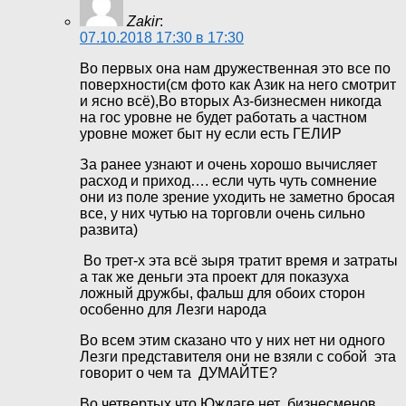
Zakir
:
07.10.2018 17:30 в 17:30
Во первых она нам дружественная это все по
поверхности(см фото как Азик на него смотрит
и ясно всё),Во вторых Аз-бизнесмен никогда
на гос уровне не будет работать а частном
уровне может быт ну если есть ГЕЛИР
За ранее узнают и очень хорошо вычисляет
расход и приход…. если чуть чуть сомнение
они из поле зрение уходить не заметно бросая
все, у них чутью на торговли очень сильно
развита)
Во трет-х эта всё зыря тратит время и затраты
а так же деньги эта проект для показуха
ложный дружбы, фальш для обоих сторон
особенно для Лезги народа
Во всем этим сказано что у них нет ни одного
Лезги представителя они не взяли с собой эта
говорит о чем та ДУМАЙТЕ?
Во четвертых что Юждаге нет бизнесменов