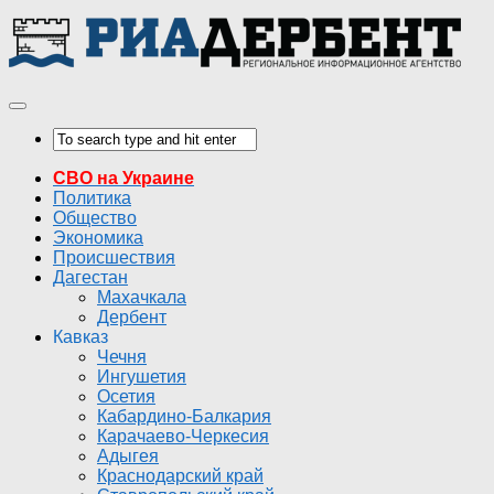
СВО на Украине
Политика
Общество
Экономика
Происшествия
Дагестан
Махачкала
Дербент
Кавказ
Чечня
Ингушетия
Осетия
Кабардино-Балкария
Карачаево-Черкесия
Адыгея
Краснодарский край