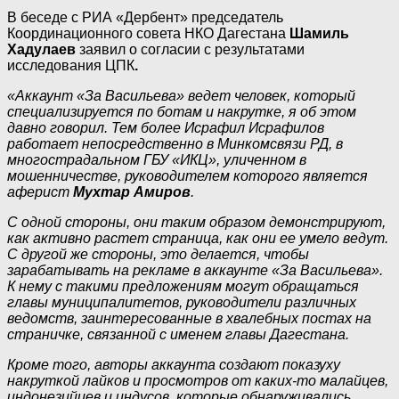
В беседе с РИА «Дербент» председатель
Координационного совета НКО Дагестана
Шамиль
Хадулаев
заявил о согласии с результатами
исследования ЦПК
.
«Аккаунт «За Васильева» ведет человек, который
специализируется по ботам и накрутке, я об этом
давно говорил. Тем более Исрафил Исрафилов
работает непосредственно в Минкомсвязи РД, в
многострадальном ГБУ «ИКЦ», уличенном в
мошенничестве, руководителем которого является
аферист
Мухтар Амиров
.
С одной стороны, они таким образом демонстрируют,
как активно растет страница, как они ее умело ведут.
С другой же стороны, это делается, чтобы
зарабатывать на рекламе в аккаунте «За Васильева».
К нему с такими предложениям могут обращаться
главы муниципалитетов, руководители различных
ведомств, заинтересованные в хвалебных постах на
страничке, связанной с именем главы Дагестана.
Кроме того, авторы аккаунта создают показуху
накруткой лайков и просмотров от каких-то малайцев,
индонезийцев и индусов, которые обнаруживались