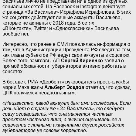
Васильев лично не представлен ни в одной из крупных
социальных сетей. На Facebook и Instagram действует
страница «За Васильев» Исрафила Исрафилова. В этих
же соцсетях действуют личные аккаунты Васильева,
которые не активны с 2018 года. В сетях
«ВКонтакте», Twitter и «Одноклассники» Васильева
вообще нет.
Интересно, что ранее в СМИ появлялась информация о
том, что в Администрации Президента РФ следят за тем,
как главы субъектов РФ ведут свои аккаунты в соцсетях.
Более того, замглавы АП
Сергей Кириенко
заявил о
прямой обязанности губернаторов активно работать в
соцсетях.
В беседе с РИА «Дербент» руководитель пресс-службы
мэрии Махачкалы
Альберт Эседов
отметил, что доклад
ЦПК получился неоднозначным.
«Неизвестно, какой аккаунт был ими исследован. Если
речь идет о страничке «За Васильева», то следует
сразу оговаривать, что она является частным
проектом частного лица, а значит оценивать ее в
сравнении с личными аккаунтами других российских
губернаторов не совсем корректно.