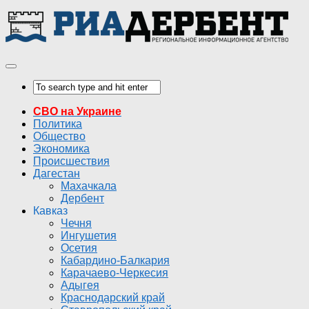
СВО на Украине
Политика
Общество
Экономика
Происшествия
Дагестан
Махачкала
Дербент
Кавказ
Чечня
Ингушетия
Осетия
Кабардино-Балкария
Карачаево-Черкесия
Адыгея
Краснодарский край