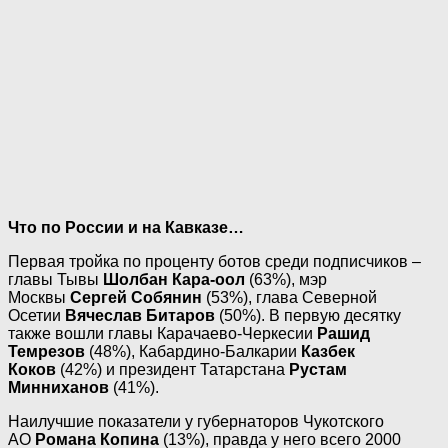
Что по России и на Кавказе…
Первая тройка по проценту ботов среди подписчиков –
главы Тывы
Шолбан Кара-оол
(63%), мэр
Москвы
Сергей Собянин
(53%), глава Северной
Осетии
Вячеслав Битаров
(50%). В первую десятку
также вошли главы Карачаево-Черкесии
Рашид
Темрезов
(48%), Кабардино-Балкарии
Казбек
Коков
(42%) и президент Татарстана
Рустам
Минниханов
(41%).
Наилучшие показатели у губернаторов Чукотского
АО
Романа Копина
(13%), правда у него всего 2000