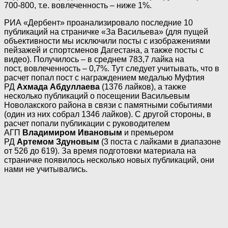
700-800, т.е. вовлеченность – ниже 1%.
РИА «Дербент» проанализировало последние 10
публикаций на страничке «За Васильева» (для пущей
объективности мы исключили посты с изображениями
пейзажей и спортсменов Дагестана, а также посты с
видео). Получилось – в среднем 783,7 лайка на
пост, вовлеченность – 0,7%. Тут следует учитывать, что в
расчет попал пост с награждением медалью Муфтия
РД
Ахмада Абдуллаева
(1376 лайков), а также
несколько публикаций о посещении Васильевым
Новолакского района в связи с памятными событиями
(один из них собрал 1346 лайков). С другой стороны, в
расчет попали публикации с руководителем
АГП
Владимиром Ивановым
и премьером
РД
Артемом Здуновым
(3 поста с лайками в диапазоне
от 526 до 619). За время подготовки материала на
страничке появилось несколько новых публикаций, они
нами не учитывались.