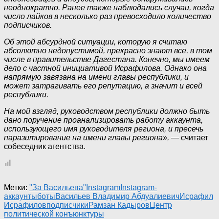
неоднократно. Ранее также наблюдались случаи, когда
число лайков в несколько раз превосходило количество
подписчиков.
Об этой абсурдной ситуации, которую я считаю
абсолютно недопустимой, прекрасно знают все, в том
числе в правительстве Дагестана. Конечно, мы имеем
дело с частной инициативой Исрафилова. Однако она
напрямую завязана на имени главы республики, и
может затрагивать его репутацию, а значит и всей
республики.
На мой взгляд, руководством республики должно быть
дано поручение проанализировать работу аккаунта,
использующего имя руководителя региона, и пресечь
паразитирование на имени главы региона»,
— считает
собеседник агентства.
Метки:
"За Васильева"
Instagram
Instagram-
аккаунты
боты
Васильев Владимир Абдуалиевич
Исрафил
Исрафилов
подписчики
Рамзан Кадыров
Центр
политической конъюнктуры