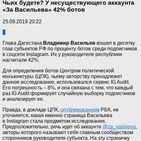
Чьих будете? У несуществующего аккаунта
«За Васильева» 42% ботов
25.09.2019 20:22
0
Глава Дагестана
Владимир Васильев
вошел в десятку
глав субъектов РФ по проценту ботов среди подписчиков
в соцсети Instagram. Их у руководителя республики
насчитали 42%.
Для определения ботов Центром политической
конъюнктуры (ЦПК), чьему авторству принадлежит
данное исследование, использовался сервис IG Audit.
Его погрешность – 8%, и она связана с тем, что каждый
раз IG Audit формирует случайную выборку подписчиков
и анализирует ее.
Правда, в докладе ЦПК,
опубликованном
РБК, не
уточняется, какая именно страница Васильева
в Instagram стала предметом исследования.
Предположительно, речь идет об аккаунте
@za_vasilieva
,
авторы которого называют себя главным сообществом
сторонников руководителя субъекта. На эту страничку