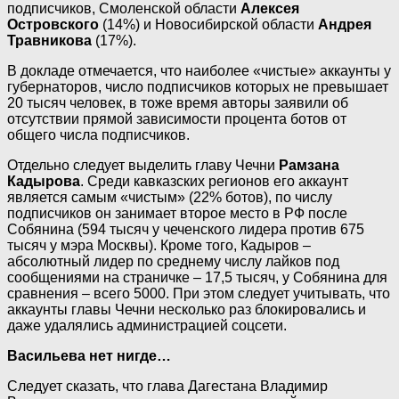
подписчиков, Смоленской области
Алексея
Островского
(14%) и Новосибирской области
Андрея
Травникова
(17%).
В докладе отмечается, что наиболее «чистые» аккаунты у
губернаторов, число подписчиков которых не превышает
20 тысяч человек, в тоже время авторы заявили об
отсутствии прямой зависимости процента ботов от
общего числа подписчиков.
Отдельно следует выделить главу Чечни
Рамзана
Кадырова
. Среди кавказских регионов его аккаунт
является самым «чистым» (22% ботов), по числу
подписчиков он занимает второе место в РФ после
Собянина (594 тысяч у чеченского лидера против 675
тысяч у мэра Москвы). Кроме того, Кадыров –
абсолютный лидер по среднему числу лайков под
сообщениями на страничке – 17,5 тысяч, у Собянина для
сравнения – всего 5000. При этом следует учитывать, что
аккаунты главы Чечни несколько раз блокировались и
даже удалялись администрацией соцсети.
Васильева нет нигде…
Следует сказать, что глава Дагестана Владимир