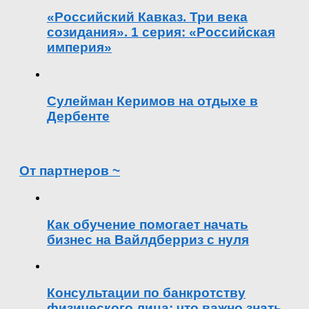
«Российский Кавказ. Три века
созидания». 1 серия: «Российская
империя»
Сулейман Керимов на отдыхе в
Дербенте
От партнеров ~
Как обучение помогает начать
бизнес на Вайлдберриз с нуля
Консультации по банкротству
физического лица: что важно знать