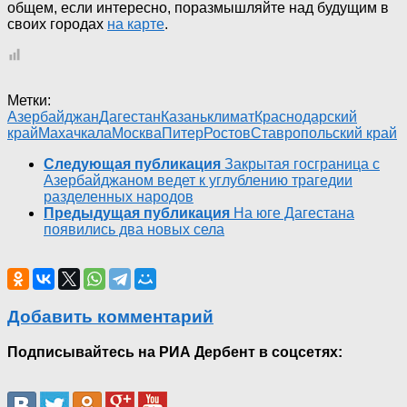
общем, если интересно, поразмышляйте над будущим в
своих городах
на карте
.
Метки:
Азербайджан
Дагестан
Казань
климат
Краснодарский
край
Махачкала
Москва
Питер
Ростов
Ставропольский край
Следующая публикация
Закрытая госграница с
Азербайджаном ведет к углублению трагедии
разделенных народов
Предыдущая публикация
На юге Дагестана
появились два новых села
Добавить комментарий
Подписывайтесь на РИА Дербент в соцсетях: