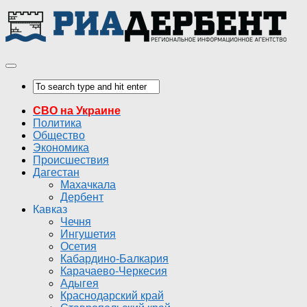
СВО на Украине
Политика
Общество
Экономика
Происшествия
Дагестан
Махачкала
Дербент
Кавказ
Чечня
Ингушетия
Осетия
Кабардино-Балкария
Карачаево-Черкесия
Адыгея
Краснодарский край