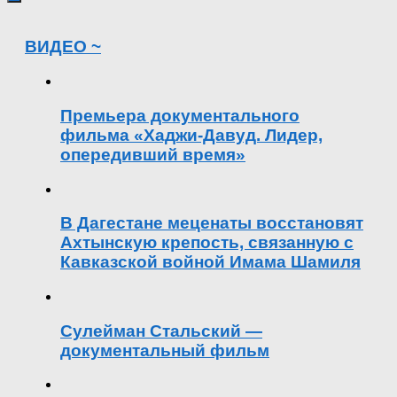
ВИДЕО ~
Премьера документального
фильма «Хаджи-Давуд. Лидер,
опередивший время»
В Дагестане меценаты восстановят
Ахтынскую крепость, связанную с
Кавказской войной Имама Шамиля
Сулейман Стальский —
документальный фильм