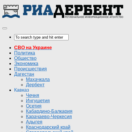
СВО на Украине
Политика
Общество
Экономика
Происшествия
Дагестан
Махачкала
Дербент
Кавказ
Чечня
Ингушетия
Осетия
Кабардино-Балкария
Карачаево-Черкесия
Адыгея
Краснодарский край