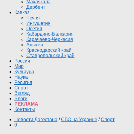
Махачкала
Дербент
Кавказ
Чечня
Ингушетия
Осетия
Кабардино-Балкария
Карачаево-Черкесия
Адыгея
Краснодарский край
Ставропольский край
Россия
Мир
Культура
Наука
Религия
Спорт
Взгляд
Блоги
РЕКЛАМА
Контакты
Новости Дагестана
/
СВО на Украине
/
Спорт
0