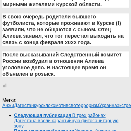
мирными жителями Курской области.
В свою очередь родители бывшего
футболиста, которые проживают в Курске (!)
заявили, что не общаются с сыном. Отец
Алиева заявил, что тот перестал выходить на
связь с конца февраля 2022 года.
После высказываний Следственный комитет
России возбудил в отношении Алиева
уголовное дело. В настоящее время он
объявлен в розыск.
Метки:
Анжи
Дагестан
курск
локомотив
сво
терроризм
Украина
экстр
Следующая публикация
В трех районах
Дагестана ввели карантийную фитосанитарную
зону