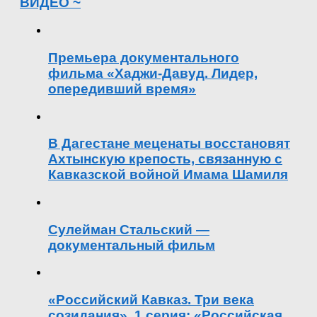
ВИДЕО ~
Премьера документального
фильма «Хаджи-Давуд. Лидер,
опередивший время»
В Дагестане меценаты восстановят
Ахтынскую крепость, связанную с
Кавказской войной Имама Шамиля
Сулейман Стальский —
документальный фильм
«Российский Кавказ. Три века
созидания». 1 серия: «Российская