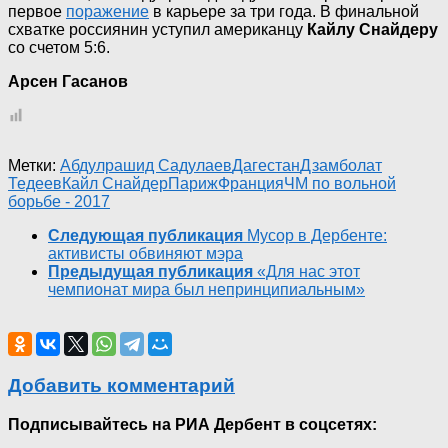
первое
поражение
в карьере за три года. В финальной
схватке россиянин уступил американцу
Кайлу Снайдеру
со счетом 5:6.
Арсен Гасанов
Метки:
Абдулрашид Садулаев
Дагестан
Дзамболат
Тедеев
Кайл Снайдер
Париж
Франция
ЧМ по вольной
борьбе - 2017
Следующая публикация
Мусор в Дербенте:
активисты обвиняют мэра
Предыдущая публикация
«Для нас этот
чемпионат мира был непринципиальным»
Добавить комментарий
Подписывайтесь на РИА Дербент в соцсетях: