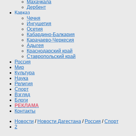
Махачкала
Дербент
Кавказ
Чечня
Ингушетия
Осетия
Кабардино-Балкария
Карачаево-Черкесия
Адыгея
Краснодарский край
Ставропольский край
Россия
Мир
Культура
Наука
Религия
Спорт
Взгляд
Блоги
РЕКЛАМА
Контакты
Новости
/
Новости Дагестана
/
Россия
/
Спорт
2