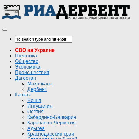
СВО на Украине
Политика
Общество
Экономика
Происшествия
Дагестан
Махачкала
Дербент
Кавказ
Чечня
Ингушетия
Осетия
Кабардино-Балкария
Карачаево-Черкесия
Адыгея
Краснодарский край