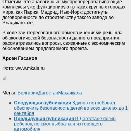
Отметим, что аналогичные мусороперерабатывающие
комплексы уже функционируют в таких крупных городах
мира, как Париж, Мадрид, Нью-Йорк; достигнуты
договоренности по строительству такого завода во
Владикавказе.
В ходе заинтересованного обмена мнениями речь шла
об экологической безопасности данного предприятия,
рассматривались вопросы, связанные с экономическим
обоснованием предлагаемого проекта.
Арсен Гасанов
Фото: www.mkala.ru
Метки:
Болгария
Дагестан
Махачкала
Следующая публикация
Здунов потребовал
обеспечить безопасность детей во всех школах до 1
сентября
Предыдущая публикация
В Дагестане погиб
ребенок, не смог выбраться из горящего
автомобиля