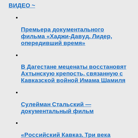
ВИДЕО ~
Премьера документального
фильма «Хаджи-Давуд. Лидер,
опередивший время»
В Дагестане меценаты восстановят
Ахтынскую крепость, связанную с
Кавказской войной Имама Шамиля
Сулейман Стальский —
документальный фильм
«Российский Кавказ. Три века