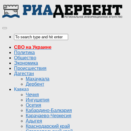
СВО на Украине
Политика
Общество
Экономика
Происшествия
Дагестан
Махачкала
Дербент
Кавказ
Чечня
Ингушетия
Осетия
Кабардино-Балкария
Карачаево-Черкесия
Адыгея
Краснодарский край