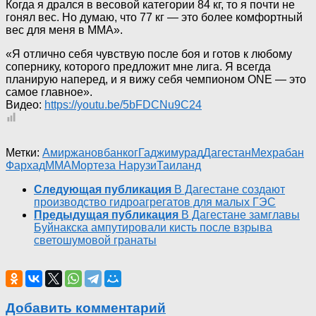
Когда я дрался в весовой категории 84 кг, то я почти не
гонял вес. Но думаю, что 77 кг — это более комфортный
вес для меня в ММА».
«Я отлично себя чувствую после боя и готов к любому
сопернику, которого предложит мне лига. Я всегда
планирую наперед, и я вижу себя чемпионом ONE — это
самое главное».
Видео:
https://youtu.be/5bFDCNu9C24
Метки:
Амиржанов
банког
Гаджимурад
Дагестан
Мехрабан
Фархад
ММА
Мортеза Нарузи
Таиланд
Следующая публикация
В Дагестане создают
производство гидроагрегатов для малых ГЭС
Предыдущая публикация
В Дагестане замглавы
Буйнакска ампутировали кисть после взрыва
светошумовой гранаты
Добавить комментарий