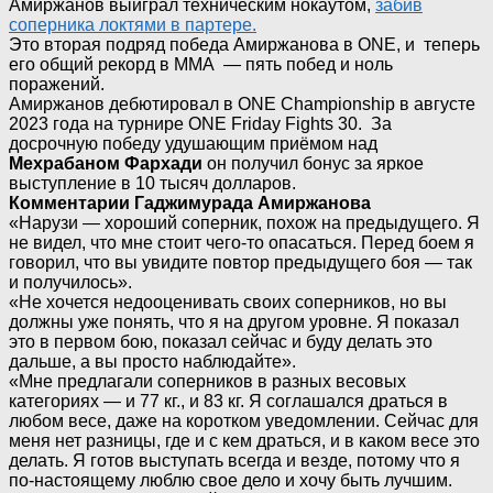
Амиржанов выиграл техническим нокаутом,
забив
соперника локтями в партере.
Это вторая подряд победа Амиржанова в ONE, и теперь
его общий рекорд в ММА — пять побед и ноль
поражений.
Амиржанов дебютировал в ONE Championship в августе
2023 года на турнире ONE Friday Fights 30. За
досрочную победу удушающим приёмом над
Мехрабаном Фархади
он получил бонус за яркое
выступление в 10 тысяч долларов.
Комментарии Гаджимурада Амиржанова
«Нарузи — хороший соперник, похож на предыдущего. Я
не видел, что мне стоит чего-то опасаться. Перед боем я
говорил, что вы увидите повтор предыдущего боя — так
и получилось».
«Не хочется недооценивать своих соперников, но вы
должны уже понять, что я на другом уровне. Я показал
это в первом бою, показал сейчас и буду делать это
дальше, а вы просто наблюдайте».
«Мне предлагали соперников в разных весовых
категориях — и 77 кг., и 83 кг. Я соглашался драться в
любом весе, даже на коротком уведомлении. Сейчас для
меня нет разницы, где и с кем драться, и в каком весе это
делать. Я готов выступать всегда и везде, потому что я
по-настоящему люблю свое дело и хочу быть лучшим.