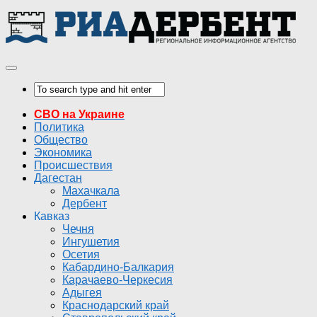
СВО на Украине
Политика
Общество
Экономика
Происшествия
Дагестан
Махачкала
Дербент
Кавказ
Чечня
Ингушетия
Осетия
Кабардино-Балкария
Карачаево-Черкесия
Адыгея
Краснодарский край