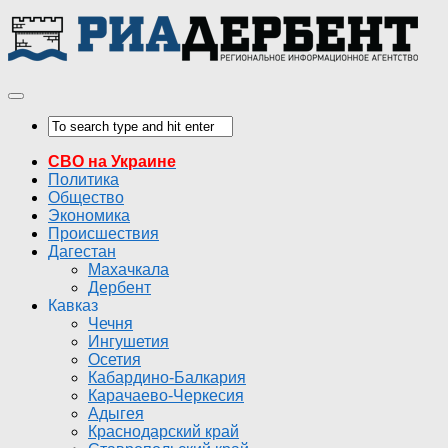
СВО на Украине
Политика
Общество
Экономика
Происшествия
Дагестан
Махачкала
Дербент
Кавказ
Чечня
Ингушетия
Осетия
Кабардино-Балкария
Карачаево-Черкесия
Адыгея
Краснодарский край