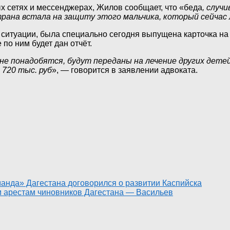
х сетях и мессенджерах, Жилов сообщает, что «беда
, случ
трана встала на защиту этого мальчика, который сейчас 
 ситуации, была специально сегодня выпущена карточка на
по ним будет дан отчёт.
е понадобятся, будут переданы на лечение других дете
 720 тыс. руб
», — говорится в заявлении адвоката.
манда» Дагестана договорился о развитии Каспийска
м арестам чиновников Дагестана — Васильев