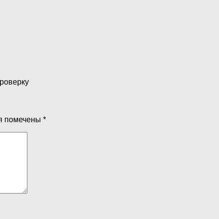
проверку
я помечены
*