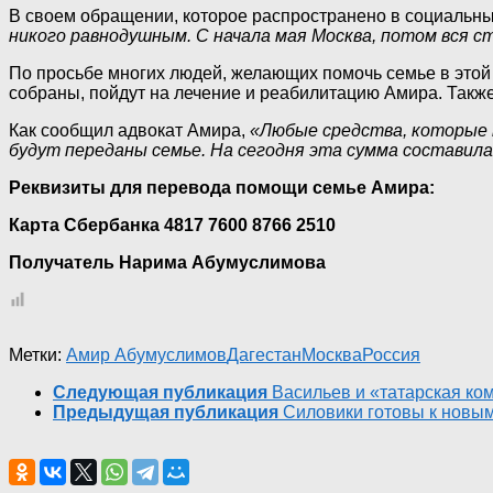
В своем обращении, которое распространено в социальны
никого равнодушным. С начала мая Москва, потом вся с
По просьбе многих людей, желающих помочь семье в этой
собраны, пойдут на лечение и реабилитацию Амира. Также 
Как сообщил адвокат Амира,
«Любые средства, которые н
будут переданы семье. На сегодня эта сумма составила
Реквизиты для перевода помощи семье Амира:
Карта Сбербанка 4817 7600 8766 2510
Получатель Нарима Абумуслимова
Метки:
Амир Абумуслимов
Дагестан
Москва
Россия
Следующая публикация
Васильев и «татарская ко
Предыдущая публикация
Силовики готовы к новы