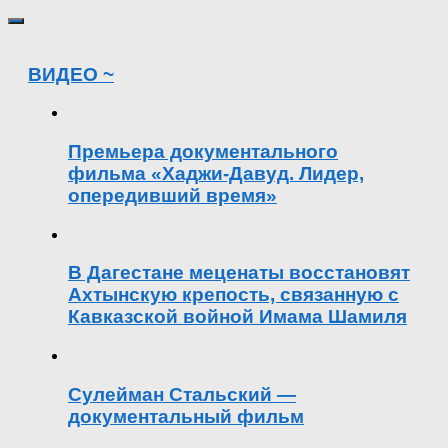
ВИДЕО ~
Премьера документального
фильма «Хаджи-Давуд. Лидер,
опередивший время»
В Дагестане меценаты восстановят
Ахтынскую крепость, связанную с
Кавказской войной Имама Шамиля
Сулейман Стальский —
документальный фильм