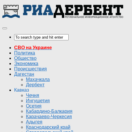
СВО на Украине
Политика
Общество
Экономика
Происшествия
Дагестан
Махачкала
Дербент
Кавказ
Чечня
Ингушетия
Осетия
Кабардино-Балкария
Карачаево-Черкесия
Адыгея
Краснодарский край