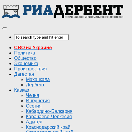
СВО на Украине
Политика
Общество
Экономика
Происшествия
Дагестан
Махачкала
Дербент
Кавказ
Чечня
Ингушетия
Осетия
Кабардино-Балкария
Карачаево-Черкесия
Адыгея
Краснодарский край