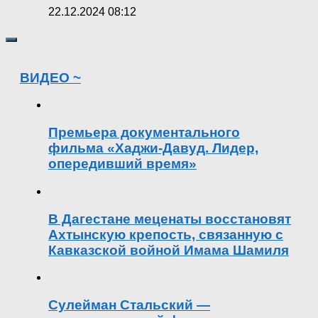
22.12.2024 08:12
ВИДЕО ~
Премьера документального
фильма «Хаджи-Давуд. Лидер,
опередивший время»
В Дагестане меценаты восстановят
Ахтынскую крепость, связанную с
Кавказской войной Имама Шамиля
Сулейман Стальский —