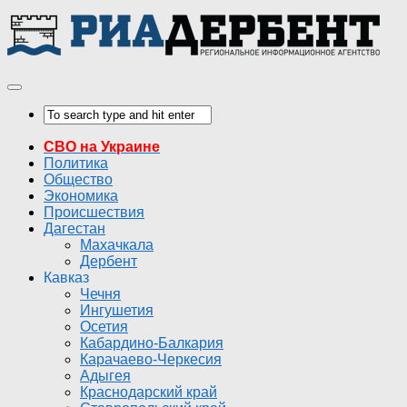
СВО на Украине
Политика
Общество
Экономика
Происшествия
Дагестан
Махачкала
Дербент
Кавказ
Чечня
Ингушетия
Осетия
Кабардино-Балкария
Карачаево-Черкесия
Адыгея
Краснодарский край