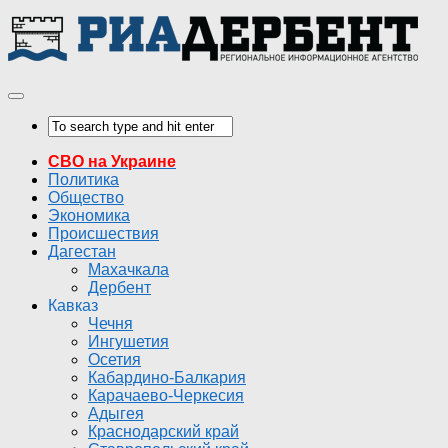
СВО на Украине
Политика
Общество
Экономика
Происшествия
Дагестан
Махачкала
Дербент
Кавказ
Чечня
Ингушетия
Осетия
Кабардино-Балкария
Карачаево-Черкесия
Адыгея
Краснодарский край