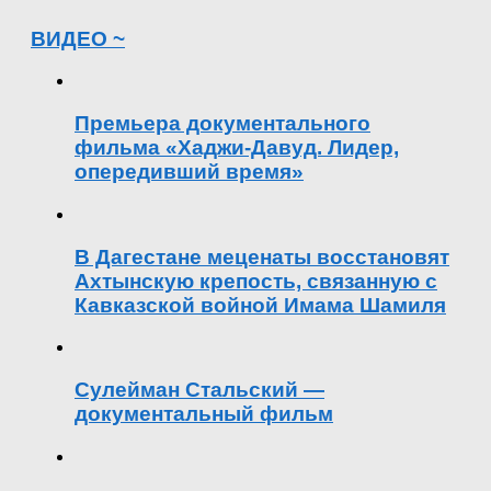
ВИДЕО ~
Премьера документального
фильма «Хаджи-Давуд. Лидер,
опередивший время»
В Дагестане меценаты восстановят
Ахтынскую крепость, связанную с
Кавказской войной Имама Шамиля
Сулейман Стальский —
документальный фильм