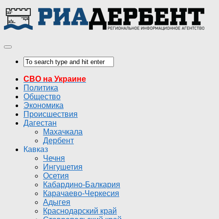
СВО на Украине
Политика
Общество
Экономика
Происшествия
Дагестан
Махачкала
Дербент
Кавказ
Чечня
Ингушетия
Осетия
Кабардино-Балкария
Карачаево-Черкесия
Адыгея
Краснодарский край