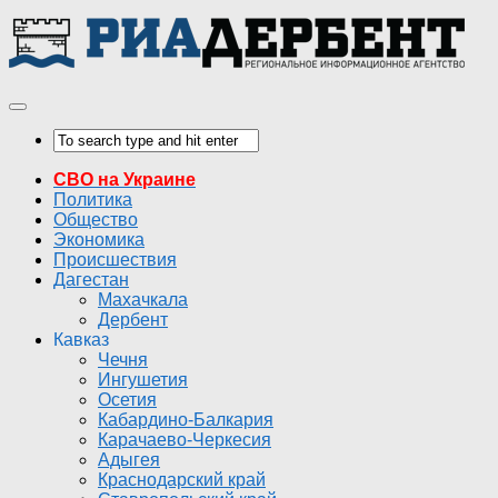
СВО на Украине
Политика
Общество
Экономика
Происшествия
Дагестан
Махачкала
Дербент
Кавказ
Чечня
Ингушетия
Осетия
Кабардино-Балкария
Карачаево-Черкесия
Адыгея
Краснодарский край