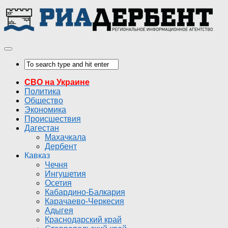
СВО на Украине
Политика
Общество
Экономика
Происшествия
Дагестан
Махачкала
Дербент
Кавказ
Чечня
Ингушетия
Осетия
Кабардино-Балкария
Карачаево-Черкесия
Адыгея
Краснодарский край