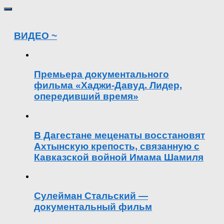
ВИДЕО ~
Премьера документального
фильма «Хаджи-Давуд. Лидер,
опередивший время»
В Дагестане меценаты восстановят
Ахтынскую крепость, связанную с
Кавказской войной Имама Шамиля
Сулейман Стальский —
документальный фильм