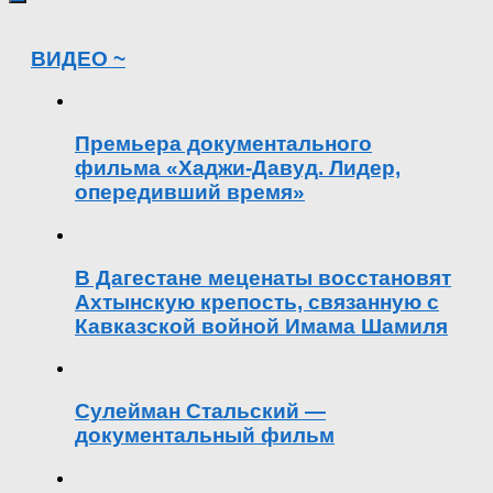
ВИДЕО ~
Премьера документального
фильма «Хаджи-Давуд. Лидер,
опередивший время»
В Дагестане меценаты восстановят
Ахтынскую крепость, связанную с
Кавказской войной Имама Шамиля
Сулейман Стальский —
документальный фильм