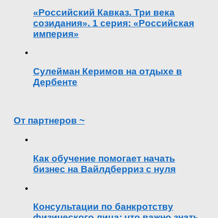
«Российский Кавказ. Три века
созидания». 1 серия: «Российская
империя»
Сулейман Керимов на отдыхе в
Дербенте
От партнеров ~
Как обучение помогает начать
бизнес на Вайлдберриз с нуля
Консультации по банкротству
физического лица: что важно знать