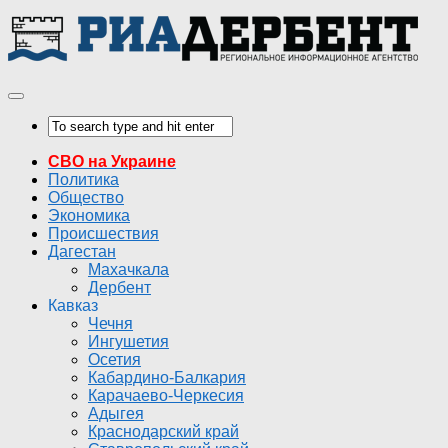
СВО на Украине
Политика
Общество
Экономика
Происшествия
Дагестан
Махачкала
Дербент
Кавказ
Чечня
Ингушетия
Осетия
Кабардино-Балкария
Карачаево-Черкесия
Адыгея
Краснодарский край