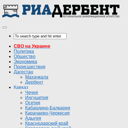
СВО на Украине
Политика
Общество
Экономика
Происшествия
Дагестан
Махачкала
Дербент
Кавказ
Чечня
Ингушетия
Осетия
Кабардино-Балкария
Карачаево-Черкесия
Адыгея
Краснодарский край