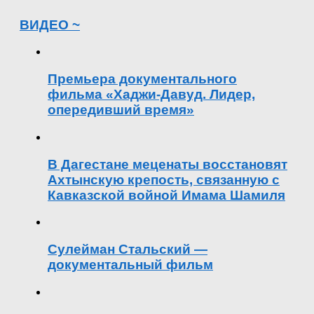
ВИДЕО ~
Премьера документального
фильма «Хаджи-Давуд. Лидер,
опередивший время»
В Дагестане меценаты восстановят
Ахтынскую крепость, связанную с
Кавказской войной Имама Шамиля
Сулейман Стальский —
документальный фильм