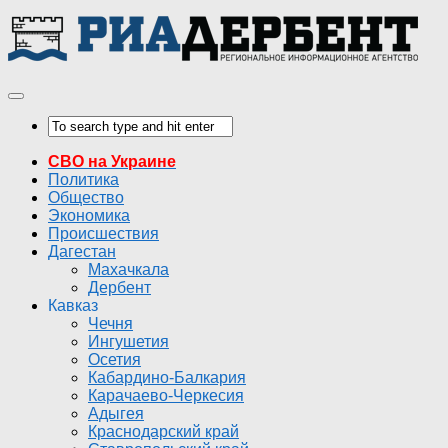
СВО на Украине
Политика
Общество
Экономика
Происшествия
Дагестан
Махачкала
Дербент
Кавказ
Чечня
Ингушетия
Осетия
Кабардино-Балкария
Карачаево-Черкесия
Адыгея
Краснодарский край