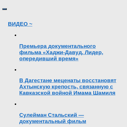
ВИДЕО ~
Премьера документального
фильма «Хаджи-Давуд. Лидер,
опередивший время»
В Дагестане меценаты восстановят
Ахтынскую крепость, связанную с
Кавказской войной Имама Шамиля
Сулейман Стальский —
документальный фильм