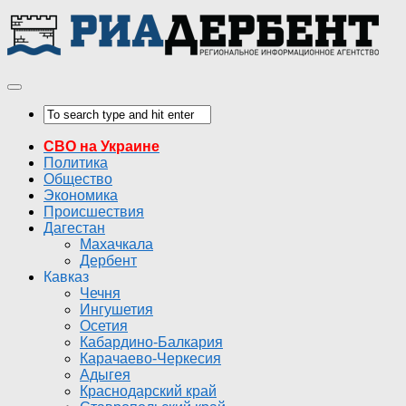
СВО на Украине
Политика
Общество
Экономика
Происшествия
Дагестан
Махачкала
Дербент
Кавказ
Чечня
Ингушетия
Осетия
Кабардино-Балкария
Карачаево-Черкесия
Адыгея
Краснодарский край