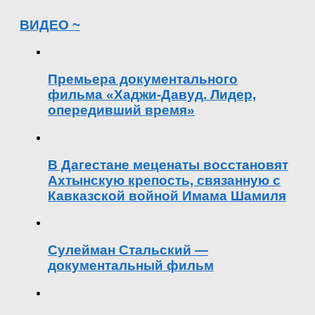
ВИДЕО ~
Премьера документального
фильма «Хаджи-Давуд. Лидер,
опередивший время»
В Дагестане меценаты восстановят
Ахтынскую крепость, связанную с
Кавказской войной Имама Шамиля
Сулейман Стальский —
документальный фильм