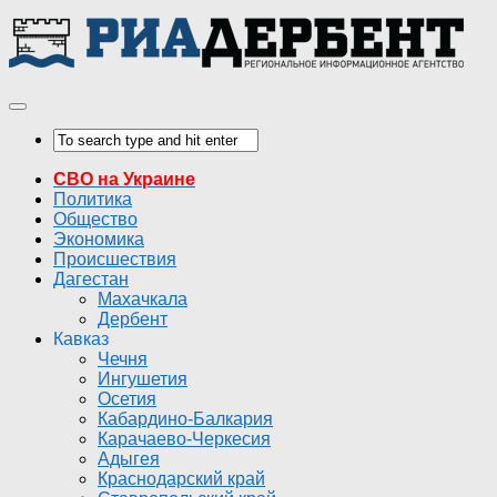
СВО на Украине
Политика
Общество
Экономика
Происшествия
Дагестан
Махачкала
Дербент
Кавказ
Чечня
Ингушетия
Осетия
Кабардино-Балкария
Карачаево-Черкесия
Адыгея
Краснодарский край