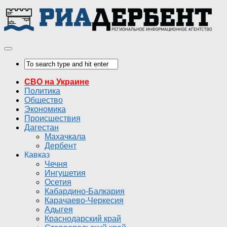
СВО на Украине
Политика
Общество
Экономика
Происшествия
Дагестан
Махачкала
Дербент
Кавказ
Чечня
Ингушетия
Осетия
Кабардино-Балкария
Карачаево-Черкесия
Адыгея
Краснодарский край