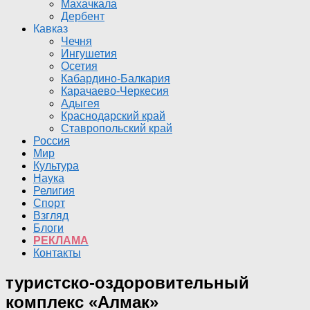
Махачкала
Дербент
Кавказ
Чечня
Ингушетия
Осетия
Кабардино-Балкария
Карачаево-Черкесия
Адыгея
Краснодарский край
Ставропольский край
Россия
Мир
Культура
Наука
Религия
Спорт
Взгляд
Блоги
РЕКЛАМА
Контакты
туристско-оздоровительный
комплекс «Алмак»