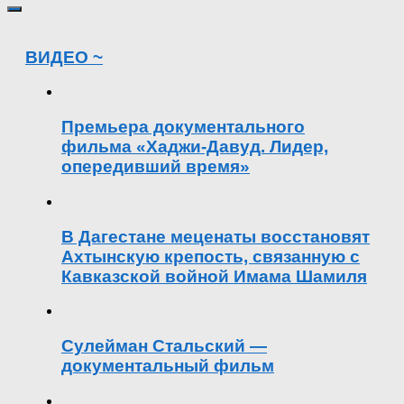
ВИДЕО ~
Премьера документального
фильма «Хаджи-Давуд. Лидер,
опередивший время»
В Дагестане меценаты восстановят
Ахтынскую крепость, связанную с
Кавказской войной Имама Шамиля
Сулейман Стальский —
документальный фильм