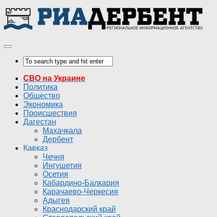
СВО на Украине
Политика
Общество
Экономика
Происшествия
Дагестан
Махачкала
Дербент
Кавказ
Чечня
Ингушетия
Осетия
Кабардино-Балкария
Карачаево-Черкесия
Адыгея
Краснодарский край