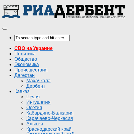
СВО на Украине
Политика
Общество
Экономика
Происшествия
Дагестан
Махачкала
Дербент
Кавказ
Чечня
Ингушетия
Осетия
Кабардино-Балкария
Карачаево-Черкесия
Адыгея
Краснодарский край