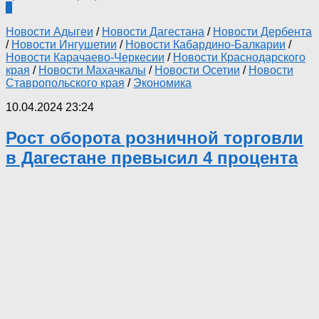
0
Новости Адыгеи
/
Новости Дагестана
/
Новости Дербента
/
Новости Ингушетии
/
Новости Кабардино-Балкарии
/
Новости Карачаево-Черкесии
/
Новости Краснодарского
края
/
Новости Махачкалы
/
Новости Осетии
/
Новости
Ставропольского края
/
Экономика
10.04.2024 23:24
Рост оборота розничной торговли
в Дагестане превысил 4 процента