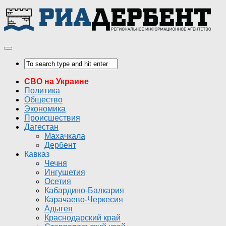
СВО на Украине
Политика
Общество
Экономика
Происшествия
Дагестан
Махачкала
Дербент
Кавказ
Чечня
Ингушетия
Осетия
Кабардино-Балкария
Карачаево-Черкесия
Адыгея
Краснодарский край