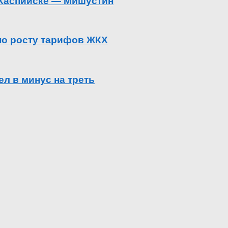
в Каспийске — Мишустин
 по росту тарифов ЖКХ
л в минус на треть