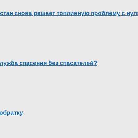
естан снова решает топливную проблему с нул
лужба спасения без спасателей?
 обратку