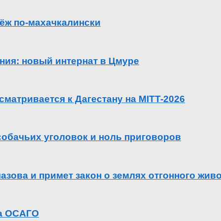
ёж по-махачкалински
ения: новый интернат в Цмуре
сматривается к Дагестану на MITT-2026
 собачьих уголовок и ноль приговоров
азова и примет закон о землях отгонного жив
га ОСАГО