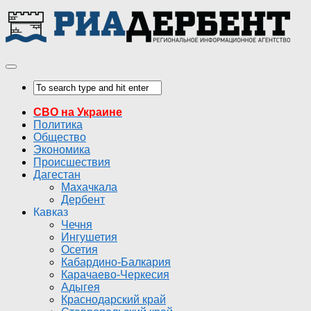
СВО на Украине
Политика
Общество
Экономика
Происшествия
Дагестан
Махачкала
Дербент
Кавказ
Чечня
Ингушетия
Осетия
Кабардино-Балкария
Карачаево-Черкесия
Адыгея
Краснодарский край