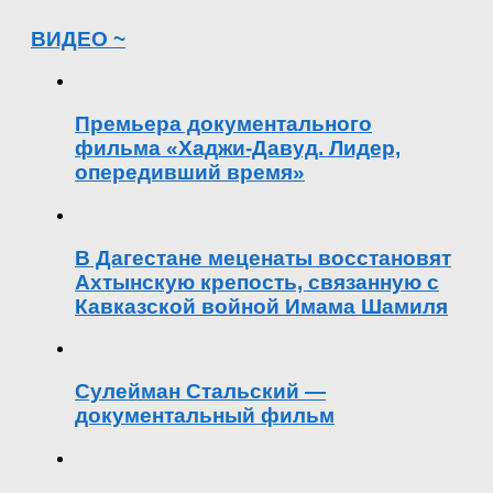
ВИДЕО ~
Премьера документального
фильма «Хаджи-Давуд. Лидер,
опередивший время»
В Дагестане меценаты восстановят
Ахтынскую крепость, связанную с
Кавказской войной Имама Шамиля
Сулейман Стальский —
документальный фильм