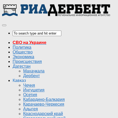
СВО на Украине
Политика
Общество
Экономика
Происшествия
Дагестан
Махачкала
Дербент
Кавказ
Чечня
Ингушетия
Осетия
Кабардино-Балкария
Карачаево-Черкесия
Адыгея
Краснодарский край