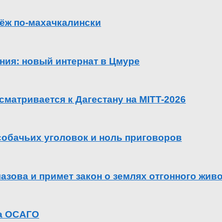
ёж по-махачкалински
ения: новый интернат в Цмуре
сматривается к Дагестану на MITT-2026
 собачьих уголовок и ноль приговоров
азова и примет закон о землях отгонного жив
га ОСАГО