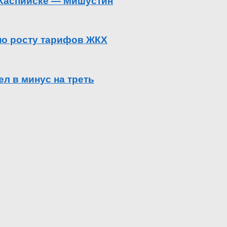
в Каспийске — Мишустин
 по росту тарифов ЖКХ
л в минус на треть