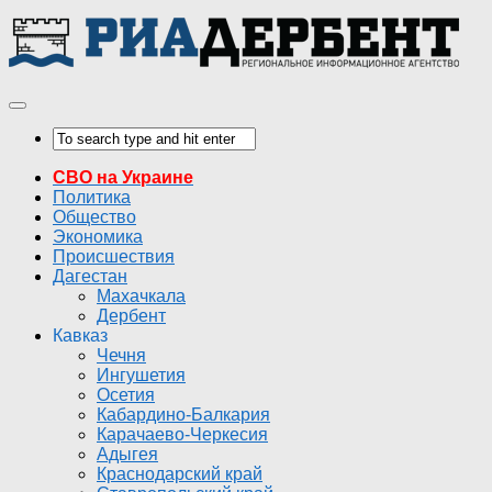
СВО на Украине
Политика
Общество
Экономика
Происшествия
Дагестан
Махачкала
Дербент
Кавказ
Чечня
Ингушетия
Осетия
Кабардино-Балкария
Карачаево-Черкесия
Адыгея
Краснодарский край