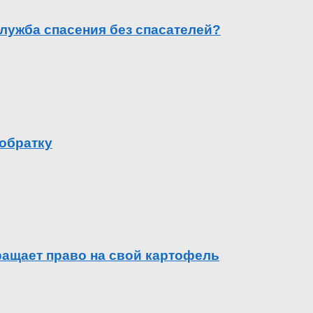
лужба спасения без спасателей?
 обратку
вращает право на свой картофель