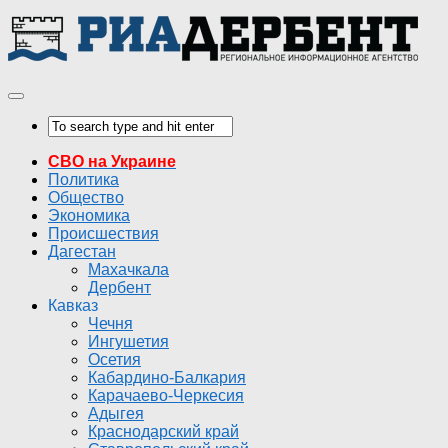
СВО на Украине
Политика
Общество
Экономика
Происшествия
Дагестан
Махачкала
Дербент
Кавказ
Чечня
Ингушетия
Осетия
Кабардино-Балкария
Карачаево-Черкесия
Адыгея
Краснодарский край