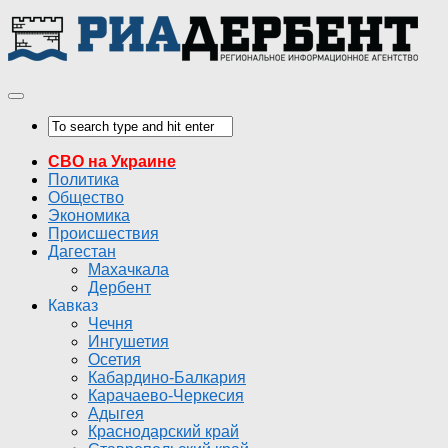
СВО на Украине
Политика
Общество
Экономика
Происшествия
Дагестан
Махачкала
Дербент
Кавказ
Чечня
Ингушетия
Осетия
Кабардино-Балкария
Карачаево-Черкесия
Адыгея
Краснодарский край