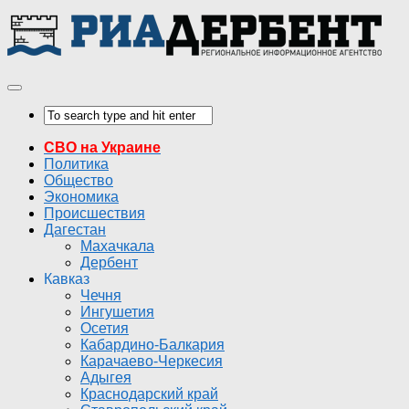
СВО на Украине
Политика
Общество
Экономика
Происшествия
Дагестан
Махачкала
Дербент
Кавказ
Чечня
Ингушетия
Осетия
Кабардино-Балкария
Карачаево-Черкесия
Адыгея
Краснодарский край