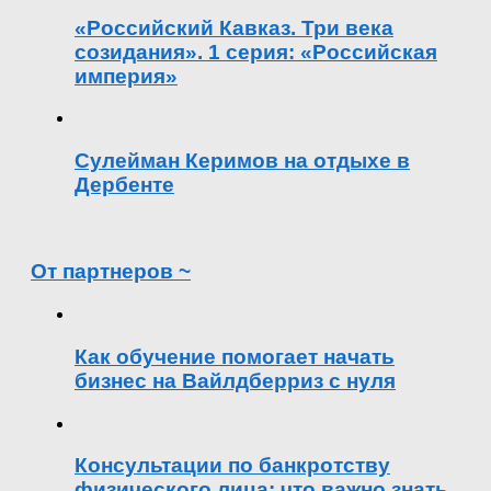
«Российский Кавказ. Три века
созидания». 1 серия: «Российская
империя»
Сулейман Керимов на отдыхе в
Дербенте
От партнеров ~
Как обучение помогает начать
бизнес на Вайлдберриз с нуля
Консультации по банкротству
физического лица: что важно знать