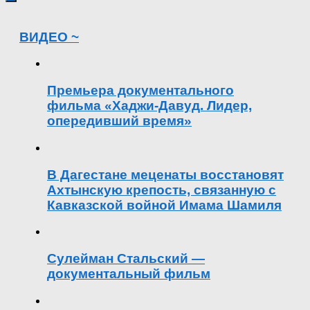
ВИДЕО ~
Премьера документального
фильма «Хаджи-Давуд. Лидер,
опередивший время»
В Дагестане меценаты восстановят
Ахтынскую крепость, связанную с
Кавказской войной Имама Шамиля
Сулейман Стальский —
документальный фильм