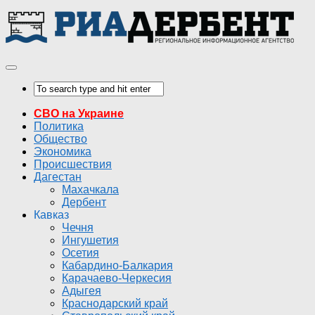
СВО на Украине
Политика
Общество
Экономика
Происшествия
Дагестан
Махачкала
Дербент
Кавказ
Чечня
Ингушетия
Осетия
Кабардино-Балкария
Карачаево-Черкесия
Адыгея
Краснодарский край