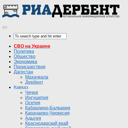
СВО на Украине
Политика
Общество
Экономика
Происшествия
Дагестан
Махачкала
Дербент
Кавказ
Чечня
Ингушетия
Осетия
Кабардино-Балкария
Карачаево-Черкесия
Адыгея
Краснодарский край