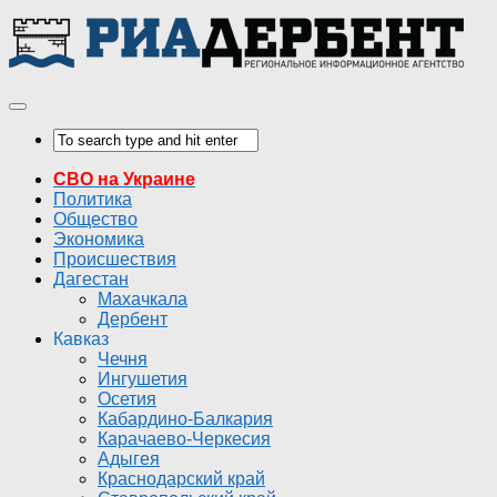
СВО на Украине
Политика
Общество
Экономика
Происшествия
Дагестан
Махачкала
Дербент
Кавказ
Чечня
Ингушетия
Осетия
Кабардино-Балкария
Карачаево-Черкесия
Адыгея
Краснодарский край