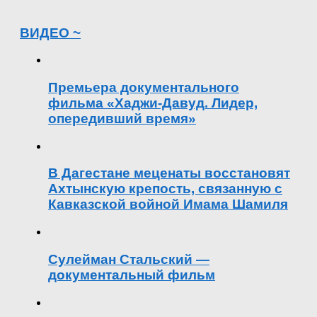
ВИДЕО ~
Премьера документального
фильма «Хаджи-Давуд. Лидер,
опередивший время»
В Дагестане меценаты восстановят
Ахтынскую крепость, связанную с
Кавказской войной Имама Шамиля
Сулейман Стальский —
документальный фильм