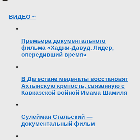
ВИДЕО ~
Премьера документального
фильма «Хаджи-Давуд. Лидер,
опередивший время»
В Дагестане меценаты восстановят
Ахтынскую крепость, связанную с
Кавказской войной Имама Шамиля
Сулейман Стальский —
документальный фильм