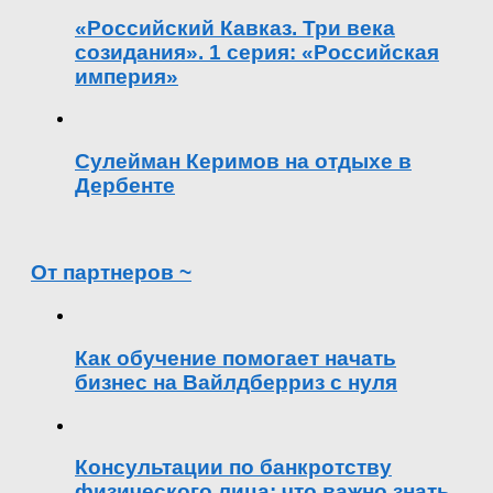
«Российский Кавказ. Три века
созидания». 1 серия: «Российская
империя»
Сулейман Керимов на отдыхе в
Дербенте
От партнеров ~
Как обучение помогает начать
бизнес на Вайлдберриз с нуля
Консультации по банкротству
физического лица: что важно знать