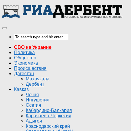
СВО на Украине
Политика
Общество
Экономика
Происшествия
Дагестан
Махачкала
Дербент
Кавказ
Чечня
Ингушетия
Осетия
Кабардино-Балкария
Карачаево-Черкесия
Адыгея
Краснодарский край